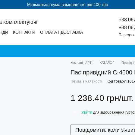
Мінімальна сума замовлення від 400 грн
+38 06
а комплектуючі
+38 06
НДИ
КОНТАКТИ
ОПЛАТА І ДОСТАВКА
Передзво
Компанія АРТІ
КАТАЛОГ
Привідні
Пас привідний С-450
Немає в наявності
Код товару: 101
1 238.40 грн/шт.
Увійти
для відображення гуртов
%
Повідомити, коли з'яви