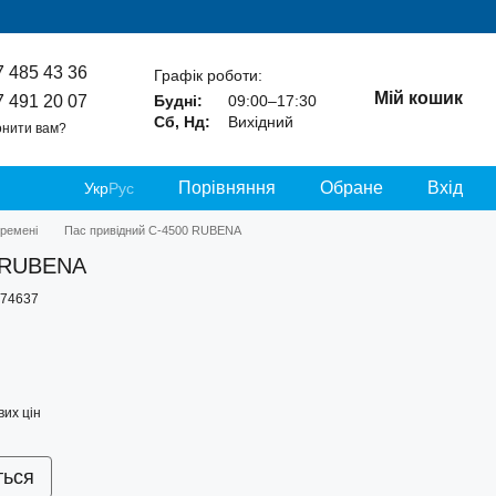
7 485 43 36
Графік роботи:
Мій кошик
7 491 20 07
Будні:
09:00–17:30
Сб, Нд:
Вихідний
нити вам?
Порівняння
Обране
Вхід
Укр
Рус
 ремені
Пас привідний С-4500 RUBENA
0 RUBENA
-74637
их цін
ться