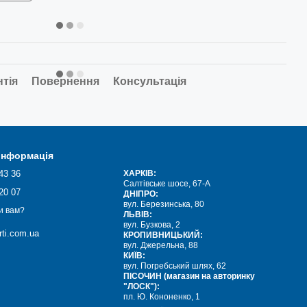
нтія
Повернення
Консультація
 інформація
43 36
ХАРКІВ:
Салтівське шосе, 67-А
20 07
ДНІПРО:
вул. Березинська, 80
и вам?
ЛЬВІВ:
вул. Бузкова, 2
ti.com.ua
КРОПИВНИЦЬКИЙ:
вул. Джерельна, 88
КИЇВ:
вул. Погребський шлях, 62
ПІСОЧИН (магазин на авторинку
"ЛОСК"):
пл. Ю. Кононенко, 1