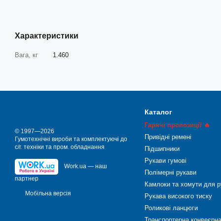
Характеристики
Вага, кг
1.460
Каталог
Гарячі пропозиції 🔥
© 1997—2026
Привідні ремені
Гумотехнічні вироби та комплектуючі до
с/г. техніки та пром. обладнання
Підшипники
Рукави гумові
Work.ua — наш
Полімерні рукави
партнер
Камлоки та хомути для р
Мобільна версія
Рукава високого тиску
Роликові ланцюги
Транспортерна конвеєрна