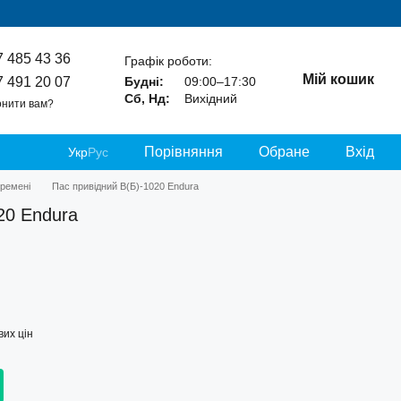
7 485 43 36
Графік роботи:
Мій кошик
7 491 20 07
Будні:
09:00–17:30
Сб, Нд:
Вихідний
нити вам?
Порівняння
Обране
Вхід
Укр
Рус
 ремені
Пас привідний В(Б)-1020 Endura
20 Endura
их цін