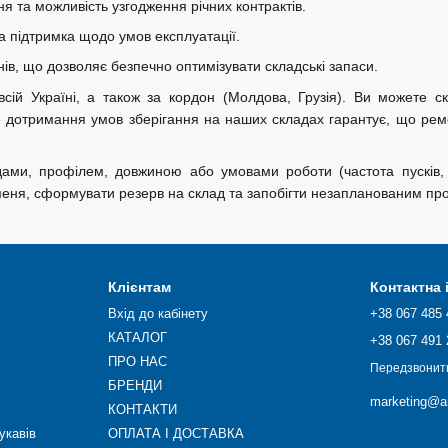
ня та можливість узгодження річних контрактів.
а підтримка щодо умов експлуатації.
в, що дозволяє безпечно оптимізувати складські запаси.
ій Україні, а також за кордон (Молдова, Грузія). Ви можете ско
ре дотримання умов зберігання на наших складах гарантує, що ре
одами, профілем, довжиною або умовами роботи (частота пусків,
меня, сформувати резерв на склад та запобігти незапланованим про
Клієнтам
Контактна
Вхід до кабінету
+38 067 485 
КАТАЛОГ
+38 067 491 
ПРО НАС
Передзвонит
БРЕНДИ
marketing@ar
КОНТАКТИ
укавів
ОПЛАТА І ДОСТАВКА