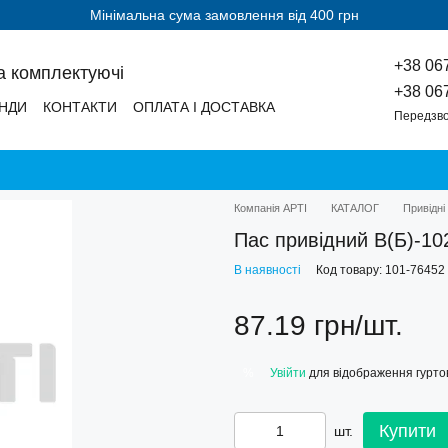
Мінімальна сума замовлення від 400 грн
+38 06
а комплектуючі
+38 06
НДИ
КОНТАКТИ
ОПЛАТА І ДОСТАВКА
Передзво
Компанія АРТІ
КАТАЛОГ
Привідні
Пас привідний В(Б)-10
В наявності
Код товару: 101-76452
87.19 грн/шт.
Увійти
для відображення гуртов
%
Купити
шт.