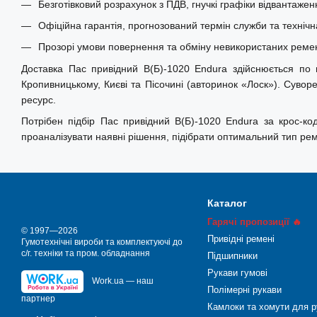
Безготівковий розрахунок з ПДВ, гнучкі графіки відвантажен
Офіційна гарантія, прогнозований термін служби та технічн
Прозорі умови повернення та обміну невикористаних ремені
Доставка Пас привідний В(Б)-1020 Endura здійснюється по вс
Кропивницькому, Києві та Пісочині (авторинок «Лоск»). Суво
ресурс.
Потрібен підбір Пас привідний В(Б)-1020 Endura за крос-к
проаналізувати наявні рішення, підібрати оптимальний тип ре
Каталог
Гарячі пропозиції 🔥
© 1997—2026
Привідні ремені
Гумотехнічні вироби та комплектуючі до
с/г. техніки та пром. обладнання
Підшипники
Рукави гумові
Work.ua — наш
Полімерні рукави
партнер
Камлоки та хомути для р