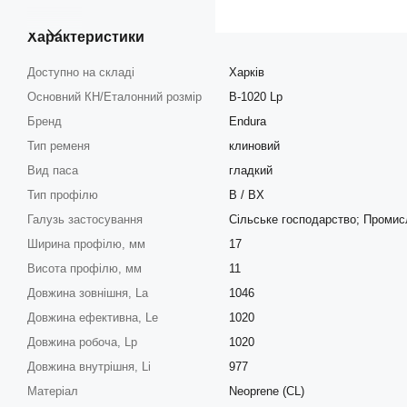
Характеристики
Доступно на складі
Харків
Основний КН/Еталонний розмір
B-1020 Lp
Бренд
Endura
Тип ременя
клиновий
Вид паса
гладкий
Тип профілю
B / BX
Галузь застосування
Сільське господарство; Промис
Ширина профілю, мм
17
Висота профілю, мм
11
Довжина зовнішня, La
1046
Довжина ефективна, Le
1020
Довжина робоча, Lp
1020
Довжина внутрішня, Li
977
Матеріал
Neoprene (CL)