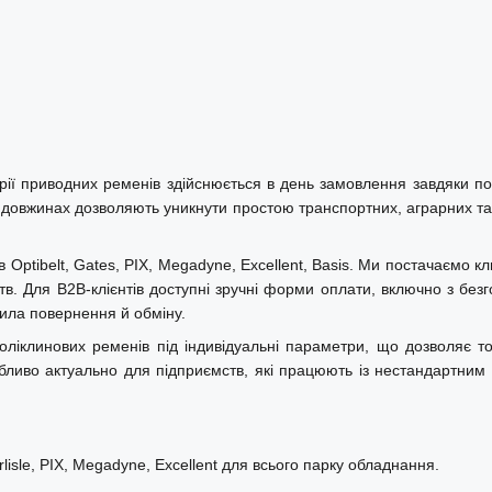
ії приводних ременів здійснюється в день замовлення завдяки пос
их довжинах дозволяють уникнути простою транспортних, аграрних та 
tibelt, Gates, PIX, Megadyne, Excellent, Basis. Ми постачаємо кли
в. Для B2B-клієнтів доступні зручні форми оплати, включно з безг
авила повернення й обміну.
ліклинових ременів під індивідуальні параметри, що дозволяє то
обливо актуально для підприємств, які працюють із нестандартним 
isle, PIX, Megadyne, Excellent для всього парку обладнання.