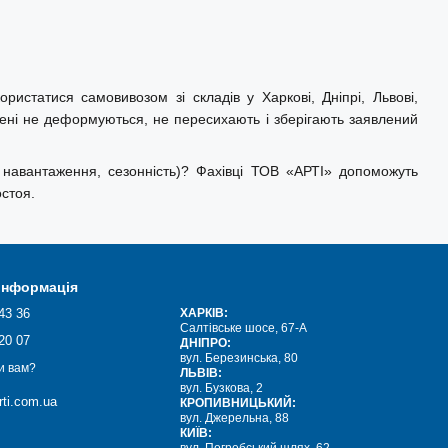
ристатися самовивозом зі складів у Харкові, Дніпрі, Львові,
мені не деформуються, не пересихають і зберігають заявлений
 навантаження, сезонність)? Фахівці ТОВ «АРТІ» допоможуть
стоя.
 інформація
43 36
ХАРКІВ:
Салтівське шосе, 67-А
20 07
ДНІПРО:
вул. Березинська, 80
и вам?
ЛЬВІВ:
вул. Бузкова, 2
ti.com.ua
КРОПИВНИЦЬКИЙ:
вул. Джерельна, 88
КИЇВ: