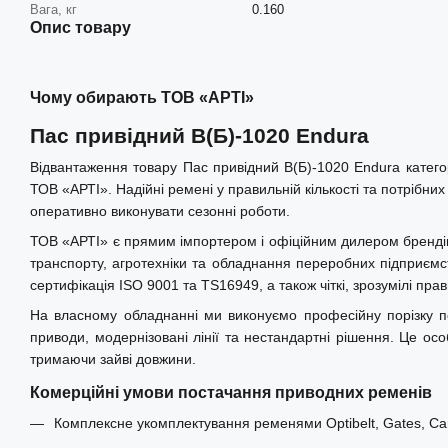
Вага, кг
0.160
Опис товару
Чому обирають ТОВ «АРТІ»
Пас привідний В(Б)-1020 Endura
Відвантаження товару Пас привідний В(Б)-1020 Endura категор
ТОВ «АРТІ». Надійні ремені у правильній кількості та потрібн
оперативно виконувати сезонні роботи.
ТОВ «АРТІ» є прямим імпортером і офіційним дилером брендів Op
транспорту, агротехніки та обладнання переробних підприємст
сертифікація ISO 9001 та TS16949, а також чіткі, зрозумілі пр
На власному обладнанні ми виконуємо професійну порізку по
приводи, модернізовані лінії та нестандартні рішення. Це ос
тримаючи зайві довжини.
Комерційні умови постачання приводних ременів
Комплексне укомплектування ременями Optibelt, Gates, Carl