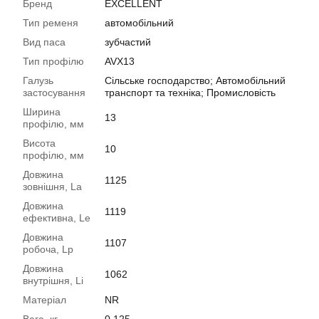
Бренд
EXCELLENT
Тип ременя
автомобільний
Вид паса
зубчастий
Тип профілю
AVX13
Галузь
Сільське господарство; Автомобільний
застосування
транспорт та техніка; Промисловість
Ширина
13
профілю, мм
Висота
10
профілю, мм
Довжина
1125
зовнішня, La
Довжина
1119
ефективна, Le
Довжина
1107
робоча, Lp
Довжина
1062
внутрішня, Li
Матеріал
NR