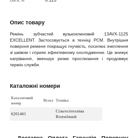
Вага, кг
0.125
Опис товару
Ремінь зубчастий вузькоклиновий 13AVX-1125
EXCELLENT. Застосовується в техніці РСМ. Внутрішня
поверхня ременя покращує гнучкість, посилює зчеплення
зі шківом і сприяє ефективному охолодженню. Це знижує
нагрівання, зменшує ризик прослизання і продовжує
термін служби.
Каталожні номери
Каталоговий
Вузол
Техніка
номер
Сільгосптехніка
6201461
Rostselmash
Доставка
Оплата
Гарантія
Повернення