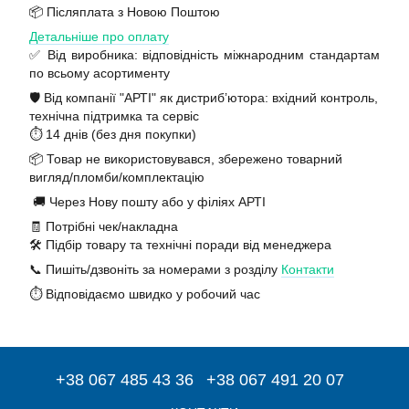
📦 Післяплата з Новою Поштою
Детальніше про оплату
✅ Від виробника: відповідність міжнародним стандартам
по всьому асортименту
🛡️ Від компанії "АРТІ" як дистриб’ютора: вхідний контроль,
технічна підтримка та сервіс
⏱️ 14 днів (без дня покупки)
📦 Товар не використовувався, збережено товарний
вигляд/пломби/комплектацію
🚚 Через Нову пошту або у філіях АРТІ
🧾 Потрібні чек/накладна
🛠️ Підбір товару та технічні поради від менеджера
📞 Пишіть/дзвоніть за номерами з розділу
Контакти
⏱️ Відповідаємо швидко у робочий час
+38 067 485 43 36
+38 067 491 20 07