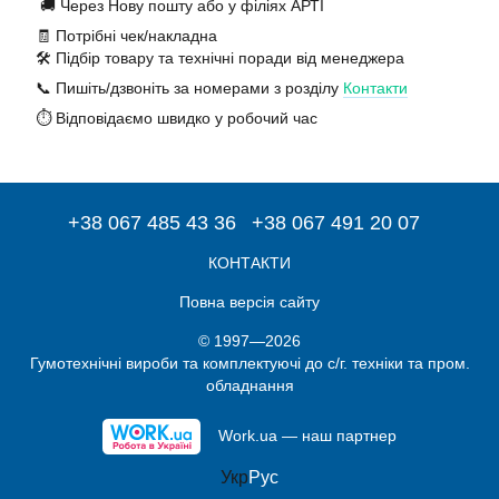
🚚 Через Нову пошту або у філіях АРТІ
🧾 Потрібні чек/накладна
🛠️ Підбір товару та технічні поради від менеджера
📞 Пишіть/дзвоніть за номерами з розділу
Контакти
⏱️ Відповідаємо швидко у робочий час
+38 067 485 43 36
+38 067 491 20 07
КОНТАКТИ
Повна версія сайту
© 1997—2026
Гумотехнічні вироби та комплектуючі до с/г. техніки та пром.
обладнання
Work.ua — наш партнер
Укр
Рус