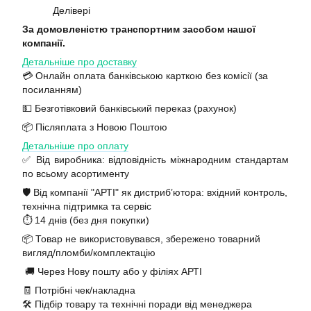
Делівері
За домовленістю транспортним засобом нашої
компанії.
Детальніше про доставку
💳 Онлайн оплата банківською карткою без комісії (за
посиланням)
💵 Безготівковий банківський переказ (рахунок)
📦 Післяплата з Новою Поштою
Детальніше про оплату
✅ Від виробника: відповідність міжнародним стандартам
по всьому асортименту
🛡️ Від компанії "АРТІ" як дистриб’ютора: вхідний контроль,
технічна підтримка та сервіс
⏱️ 14 днів (без дня покупки)
📦 Товар не використовувався, збережено товарний
вигляд/пломби/комплектацію
🚚 Через Нову пошту або у філіях АРТІ
🧾 Потрібні чек/накладна
🛠️ Підбір товару та технічні поради від менеджера