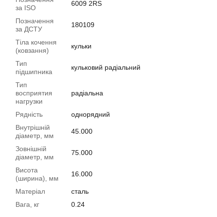
6009 2RS
за ISO
Позначення
180109
за ДСТУ
Тіла кочення
кульки
(ковзання)
Тип
кульковий радіальний
підшипника
Тип
восприятия
радіальна
нагрузки
Рядність
однорядний
Внутрішній
45.000
діаметр, мм
Зовнішній
75.000
діаметр, мм
Висота
16.000
(ширина), мм
Матеріал
сталь
Вага, кг
0.24