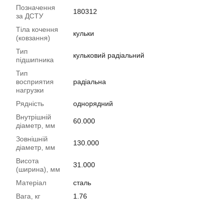
Позначення
180312
за ДСТУ
Тіла кочення
кульки
(ковзання)
Тип
кульковий радіальний
підшипника
Тип
восприятия
радіальна
нагрузки
Рядність
однорядний
Внутрішній
60.000
діаметр, мм
Зовнішній
130.000
діаметр, мм
Висота
31.000
(ширина), мм
Матеріал
сталь
Вага, кг
1.76