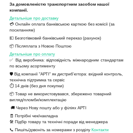
За домовленістю транспортним засобом нашої
компанії.
Детальніше про доставку
💳 Онлайн оплата банківською карткою без комісії (за
посиланням)
💵 Безготівковий банківський переказ (рахунок)
📦 Післяплата з Новою Поштою
Детальніше про оплату
✅ Від виробника: відповідність міжнародним стандартам
по всьому асортименту
🛡️ Від компанії "АРТІ" як дистриб’ютора: вхідний контроль,
технічна підтримка та сервіс
⏱️ 14 днів (без дня покупки)
📦 Товар не використовувався, збережено товарний
вигляд/пломби/комплектацію
🚚 Через Нову пошту або у філіях АРТІ
🧾 Потрібні чек/накладна
🛠️ Підбір товару та технічні поради від менеджера
📞 Пишіть/дзвоніть за номерами з розділу
Контакти