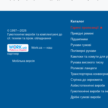
Каталог
Гарячі пропозиції 🔥
© 1997—2026
Привідні ремені
Гумотехнічні вироби та комплектуючі до
с/г. техніки та пром. обладнання
Підшипники
Рукави гумові
Work.ua — наш
Полімерні рукави
партнер
Камлоки та хомути для р
Мобільна версія
Рукава високого тиску
Роликові ланцюги
Транспортерна конвеєрна
Стрічка до зерномета
Азбестотехнічні вироби
Гумотехнічні вироби та і
Дрібні гумові вироби