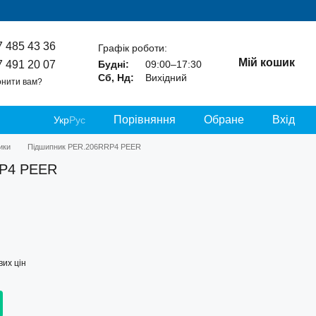
7 485 43 36
Графік роботи:
Мій кошик
7 491 20 07
Будні:
09:00–17:30
Сб, Нд:
Вихідний
нити вам?
Порівняння
Обране
Вхід
Укр
Рус
ики
Підшипник PER.206RRP4 PEER
RP4 PEER
их цін