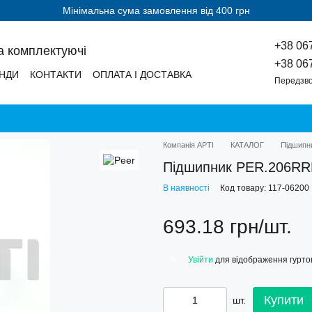
Мінімальна сума замовлення від 400 грн
+38 06
а комплектуючі
+38 06
НДИ
КОНТАКТИ
ОПЛАТА І ДОСТАВКА
Передзво
Компанія АРТІ
КАТАЛОГ
Підшипн
Підшипник PER.206R
В наявності
Код товару: 117-06200
693.18 грн/шт.
Увійти
для відображення гуртов
%
Купити
шт.