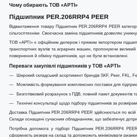
Чому обирають ТОВ «АРТІ»
Підшипник PER.206RRP4 PEER
Відвантаження товару Підшипник PER.206RRP4 PEER категорії
сільгосптехніки. Своєчасна заміна підшипників дозволяє уникну
ТОВ «АРТІ» є офіційним дилером і прямим імпортером підшипни
транспортних вузлів та аграрних машин, пропонуючи великий і
повернення й обміну підшипників, що не були встановлені.
Переваги закупівлі підшипників у ТОВ «АРТІ»
Широкий складський асортимент брендів SKF, Peer, FKL, Fer
Можливість формування комплексних поставок для підприєм
Безготівковий розрахунок з ПДВ, повний пакет документів т
Технічні консультації щодо підбору підшипників за розміра
Доставка Підшипник PER.206RRP4 PEER здійснюється по всій Укра
Склади оснащені сучасним обладнанням, що забезпечує дотрима
Потрібна допомога у підборі Підшипник PER.206RRP4 PEER п
сформують резерв на склад та допоможуть мінімізувати ризик