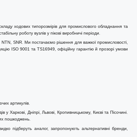
складу ходових типорозмірів для промислового обладнання та
абільну роботу вузлів у пікові виробничі періоди.
L, NTN, SNR. Ми постачаємо рішення для важкої промисловості,
укцію ISO 9001 та TS16949, офіційну гарантію й прозорі умови
ючих артикулів.
 у Харкові, Дніпрі, Львові, Кропивницькому, Києві та Пісочині.
них пошкоджень.
идко підберуть аналог, запропонують альтернативні бренди,