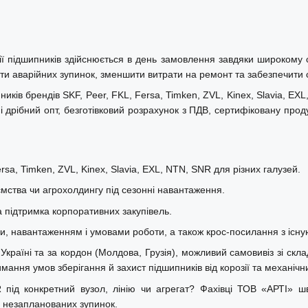
 підшипників здійснюється в день замовлення завдяки широкому 
ти аварійних зупинок, зменшити витрати на ремонт та забезпечити ст
ків брендів SKF, Peer, FKL, Fersa, Timken, ZVL, Kinex, Slavia, EX
 дрібний опт, безготівковий розрахунок з ПДВ, сертифіковану прод
sa, Timken, ZVL, Kinex, Slavia, EXL, NTN, SNR для різних галузей.
ства чи агрохолдингу під сезонні навантаження.
а підтримка корпоративних закупівель.
ми, навантаженням і умовами роботи, а також крос-посилання з існу
їні та за кордон (Молдова, Грузія), можливий самовивіз зі складів
ння умов зберігання й захист підшипників від корозії та механіч
ід конкретний вузол, лінію чи агрегат? Фахівці ТОВ «АРТІ» шв
и незапланованих зупинок.