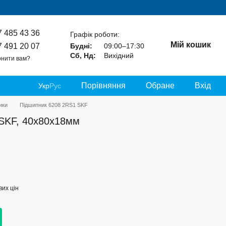
7 485 43 36
Графік роботи:
Мій кошик
7 491 20 07
Будні:
09:00–17:30
Сб, Нд:
Вихідний
нити вам?
Порівняння
Обране
Вхід
Укр
Рус
ики
Підшипник 6208 2RS1 SKF
SKF, 40х80х18мм
их цін