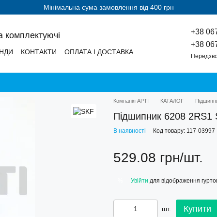
Мінімальна сума замовлення від 400 грн
+38 06
а комплектуючі
+38 06
НДИ
КОНТАКТИ
ОПЛАТА І ДОСТАВКА
Передзво
Компанія АРТІ
КАТАЛОГ
Підшипн
Підшипник 6208 2RS1 
В наявності
Код товару: 117-03997
529.08 грн/шт.
Увійти
для відображення гуртов
%
Купити
шт.