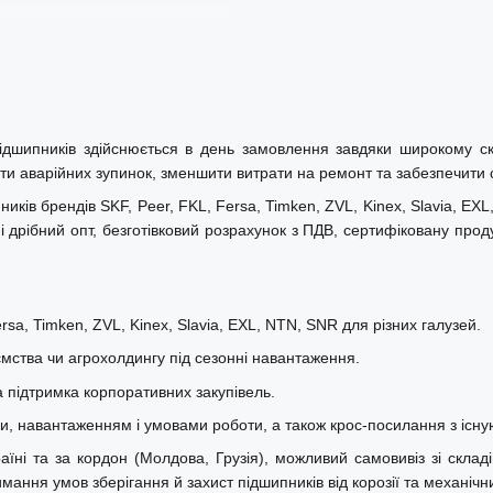
ідшипників здійснюється в день замовлення завдяки широкому с
ти аварійних зупинок, зменшити витрати на ремонт та забезпечити ст
ків брендів SKF, Peer, FKL, Fersa, Timken, ZVL, Kinex, Slavia, EX
 дрібний опт, безготівковий розрахунок з ПДВ, сертифіковану прод
sa, Timken, ZVL, Kinex, Slavia, EXL, NTN, SNR для різних галузей.
ства чи агрохолдингу під сезонні навантаження.
а підтримка корпоративних закупівель.
ми, навантаженням і умовами роботи, а також крос-посилання з існу
і та за кордон (Молдова, Грузія), можливий самовивіз зі складів 
ння умов зберігання й захист підшипників від корозії та механіч