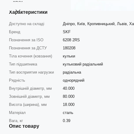
Характеристики
Доступно на складі
Дніпро, Київ, Кропивницький, Львів, Ха
Бренд
SKF
Позначення за ISO
6208 2RS
Позначення за ДСТУ
180208
Тіла кочення (ковзання)
кульки
Тип підшипника
кульковий радіальний
Тип восприятия нагрузки
радіальна
Рядність
однорядний
Внутрішній діаметр, мм
40.000
Зовнішній діаметр, мм
80.000
Висота (ширина), мм
18.000
Матеріал
сталь
Вага, кг
0.39
Опис товару