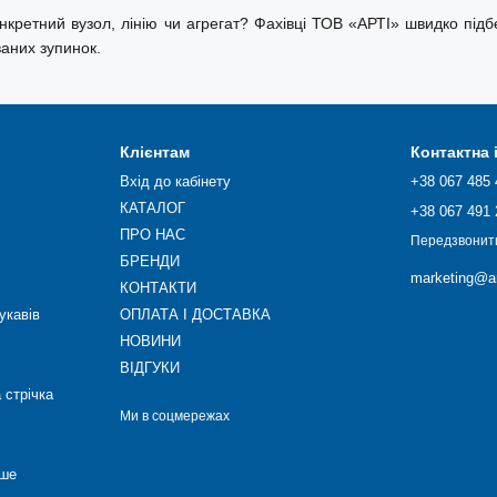
нкретний вузол, лінію чи агрегат? Фахівці ТОВ «АРТІ» швидко під
ваних зупинок.
Клієнтам
Контактна
Вхід до кабінету
+38 067 485 
КАТАЛОГ
+38 067 491 
ПРО НАС
Передзвонит
БРЕНДИ
marketing@ar
КОНТАКТИ
укавів
ОПЛАТА І ДОСТАВКА
НОВИНИ
ВІДГУКИ
 стрічка
Ми в соцмережах
нше