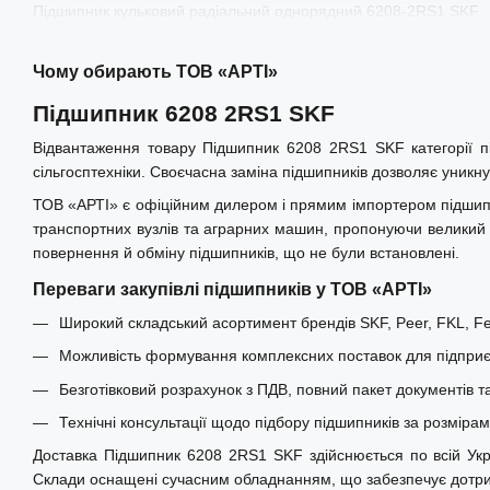
Підшипник кульковий радіальний однорядний 6208-2RS1 SKF
Чому обирають ТОВ «АРТІ»
Підшипник 6208 2RS1 SKF
Відвантаження товару Підшипник 6208 2RS1 SKF категорії п
сільгосптехніки. Своєчасна заміна підшипників дозволяє уникну
ТОВ «АРТІ» є офіційним дилером і прямим імпортером підшипни
транспортних вузлів та аграрних машин, пропонуючи великий і
повернення й обміну підшипників, що не були встановлені.
Переваги закупівлі підшипників у ТОВ «АРТІ»
Широкий складський асортимент брендів SKF, Peer, FKL, Fer
Можливість формування комплексних поставок для підприєм
Безготівковий розрахунок з ПДВ, повний пакет документів т
Технічні консультації щодо підбору підшипників за розміра
Доставка Підшипник 6208 2RS1 SKF здійснюється по всій Україн
Склади оснащені сучасним обладнанням, що забезпечує дотрима