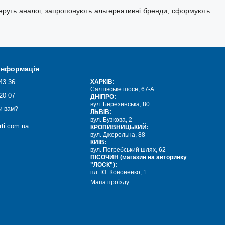
беруть аналог, запропонують альтернативні бренди, сформують
 інформація
43 36
ХАРКІВ:
Салтівське шосе, 67-А
20 07
ДНІПРО:
вул. Березинська, 80
и вам?
ЛЬВІВ:
вул. Бузкова, 2
ti.com.ua
КРОПИВНИЦЬКИЙ:
вул. Джерельна, 88
КИЇВ:
вул. Погребський шлях, 62
ПІСОЧИН (магазин на авторинку
"ЛОСК"):
пл. Ю. Кононенко, 1
Мапа проїзду