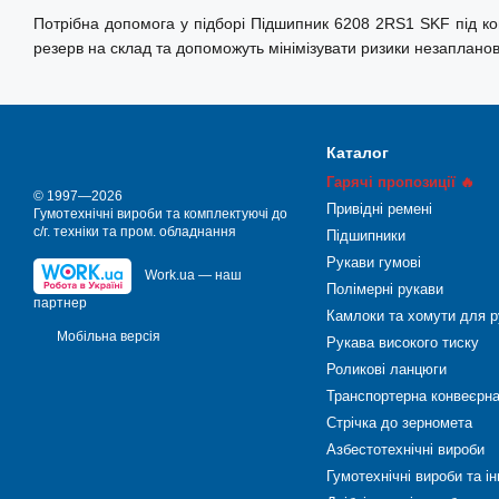
Потрібна допомога у підборі Підшипник 6208 2RS1 SKF під ко
резерв на склад та допоможуть мінімізувати ризики незаплано
Каталог
Гарячі пропозиції 🔥
© 1997—2026
Привідні ремені
Гумотехнічні вироби та комплектуючі до
с/г. техніки та пром. обладнання
Підшипники
Рукави гумові
Work.ua — наш
Полімерні рукави
партнер
Камлоки та хомути для р
Мобільна версія
Рукава високого тиску
Роликові ланцюги
Транспортерна конвеєрна
Стрічка до зерномета
Азбестотехнічні вироби
Гумотехнічні вироби та і