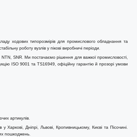
кладу ходових типорозмірів для промислового обладнання та
абільну роботу вузлів у пікові виробничі періоди.
L, NTN, SNR. Ми постачаємо рішення для важкої промисловості,
укцію ISO 9001 та TS16949, офіційну гарантію й прозорі умови
ючих артикулів.
у Харкові, Дніпрі, Львові, Кропивницькому, Києві та Пісочині.
них пошкоджень.