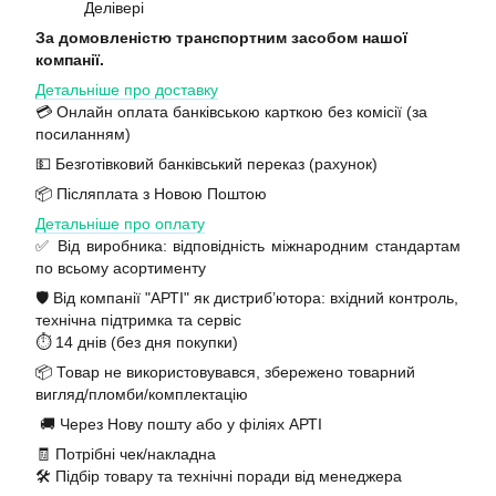
Делівері
За домовленістю транспортним засобом нашої
компанії.
Детальніше про доставку
💳 Онлайн оплата банківською карткою без комісії (за
посиланням)
💵 Безготівковий банківський переказ (рахунок)
📦 Післяплата з Новою Поштою
Детальніше про оплату
✅ Від виробника: відповідність міжнародним стандартам
по всьому асортименту
🛡️ Від компанії "АРТІ" як дистриб’ютора: вхідний контроль,
технічна підтримка та сервіс
⏱️ 14 днів (без дня покупки)
📦 Товар не використовувався, збережено товарний
вигляд/пломби/комплектацію
🚚 Через Нову пошту або у філіях АРТІ
🧾 Потрібні чек/накладна
🛠️ Підбір товару та технічні поради від менеджера