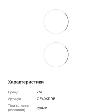
Характеристики
Бренд
ZVL
Артикул
GE40KRRB
Тіла кочення
кульки
(ковзання)