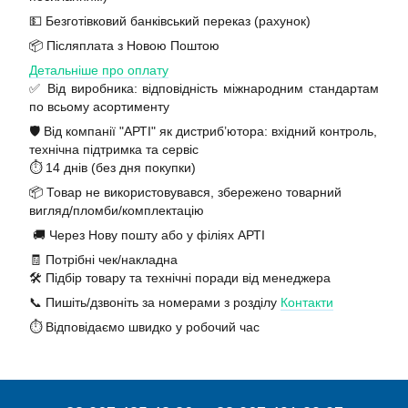
💵 Безготівковий банківський переказ (рахунок)
📦 Післяплата з Новою Поштою
Детальніше про оплату
✅ Від виробника: відповідність міжнародним стандартам
по всьому асортименту
🛡️ Від компанії "АРТІ" як дистриб’ютора: вхідний контроль,
технічна підтримка та сервіс
⏱️ 14 днів (без дня покупки)
📦 Товар не використовувався, збережено товарний
вигляд/пломби/комплектацію
🚚 Через Нову пошту або у філіях АРТІ
🧾 Потрібні чек/накладна
🛠️ Підбір товару та технічні поради від менеджера
📞 Пишіть/дзвоніть за номерами з розділу
Контакти
⏱️ Відповідаємо швидко у робочий час