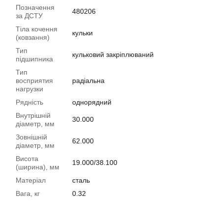
Позначення
480206
за ДСТУ
Тіла кочення
кульки
(ковзання)
Тип
кульковий закріплюваний
підшипника
Тип
восприятия
радіальна
нагрузки
Рядність
однорядний
Внутрішній
30.000
діаметр, мм
Зовнішній
62.000
діаметр, мм
Висота
19.000/38.100
(ширина), мм
Матеріал
сталь
Вага, кг
0.32