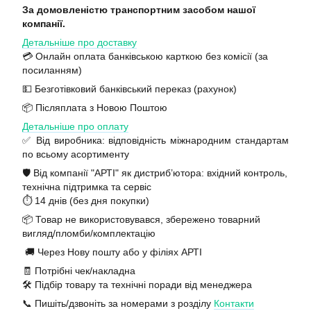
За домовленістю транспортним засобом нашої
компанії.
Детальніше про доставку
💳 Онлайн оплата банківською карткою без комісії (за
посиланням)
💵 Безготівковий банківський переказ (рахунок)
📦 Післяплата з Новою Поштою
Детальніше про оплату
✅ Від виробника: відповідність міжнародним стандартам
по всьому асортименту
🛡️ Від компанії "АРТІ" як дистриб’ютора: вхідний контроль,
технічна підтримка та сервіс
⏱️ 14 днів (без дня покупки)
📦 Товар не використовувався, збережено товарний
вигляд/пломби/комплектацію
🚚 Через Нову пошту або у філіях АРТІ
🧾 Потрібні чек/накладна
🛠️ Підбір товару та технічні поради від менеджера
📞 Пишіть/дзвоніть за номерами з розділу
Контакти