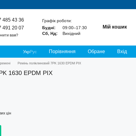
7 485 43 36
Графік роботи:
Мій кошик
7 491 20 07
Будні:
09:00–17:30
Сб, Нд:
Вихідний
нити вам?
Порівняння
Обране
Вхід
Укр
Рус
 ремені
Ремінь поліклиновий 7PK 1630 EPDM PIX
7PK 1630 EPDM PIX
их цін