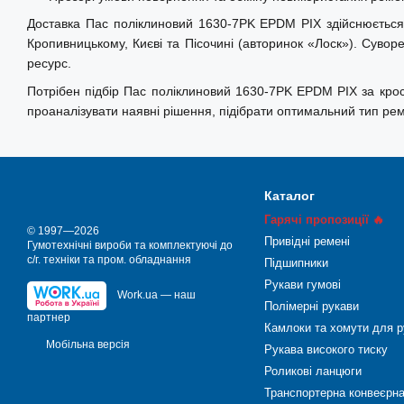
PIX − міжнародний виробник приводних ременів із по
Доставка Пас поліклиновий 1630-7PK EPDM PIX здійснюється по
спеціалізується на рішеннях для промисловості, сільського го
Кропивницькому, Києві та Пісочині (авторинок «Лоск»). Суво
Ремені серії PIX-Force з EPDM-гуми відрізняються підвищеною
ресурс.
та тривалим терміном служби, забезпечуючи стабільну ро
Потрібен підбір Пас поліклиновий 1630-7PK EPDM PIX за кро
експлуатації.
проаналізувати наявні рішення, підібрати оптимальний тип ре
Каталог
Гарячі пропозиції 🔥
© 1997—2026
Привідні ремені
Гумотехнічні вироби та комплектуючі до
с/г. техніки та пром. обладнання
Підшипники
Рукави гумові
Work.ua — наш
Полімерні рукави
партнер
Камлоки та хомути для р
Мобільна версія
Рукава високого тиску
Роликові ланцюги
Транспортерна конвеєрна