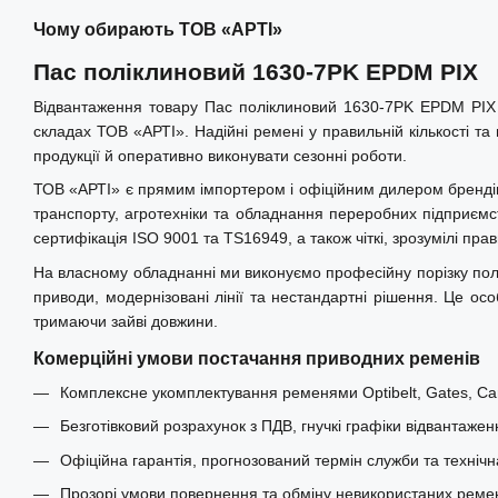
• Антистатичні властивості
Чому обирають ТОВ «АРТІ»
• Стійкість до мастил, зносу та нагріву
Пас поліклиновий 1630-7PK EPDM PIX
Застосування
Відвантаження товару Пас поліклиновий 1630-7PK EPDM PIX к
Ремінь використовується у приводах автомобілів Volvo, BMW, 
складах ТОВ «АРТІ». Надійні ремені у правильній кількості т
техніці New Holland та іншому обладнанні з аналогічними пар
продукції й оперативно виконувати сезонні роботи.
Каталожні номери:
Volvo 21405520, 3582424, BMW 112876
ТОВ «АРТІ» є прямим імпортером і офіційним дилером брендів Op
Holland 84153036.
транспорту, агротехніки та обладнання переробних підприємст
сертифікація ISO 9001 та TS16949, а також чіткі, зрозумілі пр
Альтернативні номери:
1630K7, 642K7, Gates 7PK1630, Cont
На власному обладнанні ми виконуємо професійну порізку пол
Переваги ременів PIX EPDM
приводи, модернізовані лінії та нестандартні рішення. Це ос
• Підвищена термостійкість (до +130°C)
тримаючи зайві довжини.
• Стійкість до старіння та розтріскування
Комерційні умови постачання приводних ременів
• Довший термін служби порівняно зі стандартними ременями
Комплексне укомплектування ременями Optibelt, Gates, Carl
• Стабільна робота при високих навантаженнях
Безготівковий розрахунок з ПДВ, гнучкі графіки відвантажен
• Низький рівень шуму та вібрацій
Офіційна гарантія, прогнозований термін служби та технічн
Про виробника
Прозорі умови повернення та обміну невикористаних ремені