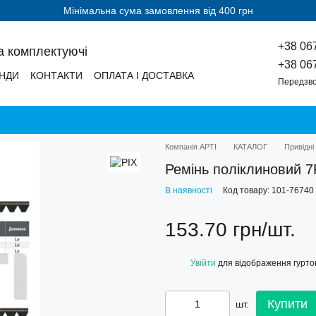
Мінімальна сума замовлення від 400 грн
+38 06
а комплектуючі
+38 06
НДИ
КОНТАКТИ
ОПЛАТА І ДОСТАВКА
Передзво
Компанія АРТІ
КАТАЛОГ
Привідні
Ремінь поліклиновий 
В наявності
Код товару: 101-76740
153.70 грн/шт.
Увійти
для відображення гуртов
%
Купити
шт.