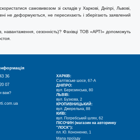
ористатися самовивозом зі складів у Харкові, Дніпрі, Львові,
мені не деформуються, не пересихають і зберігають заявлений
, навантаження, сезонність)? Фахівці ТОВ «АРТІ» допоможуть
стоя.
 інформація
43 36
ХАРКІВ:
Салтівське шосе, 67-А
20 07
ДНІПРО:
вул. Березинська, 80
и вам?
ЛЬВІВ:
вул. Бузкова, 2
ti.com.ua
КРОПИВНИЦЬКИЙ:
вул. Джерельна, 88
КИЇВ:
вул. Погребський шлях, 62
ПІСОЧИН (магазин на авторинку
"ЛОСК"):
пл. Ю. Кононенко, 1
Мапа проїзду