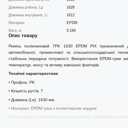
Довжина робоча, Lp
1628
Довжина внутрішня, Li
1612
Матеріал
EPDM
Вага, кг
0.184
Опис товару
Ремінь поліклиновий 7PK 1630 EPDM PIX призначений 
автомобільної, промислової та сільськогосподарської техн
стабільна передача потужності. Використання EPDM-гуми заб
температур, зносу та впливу зовнішніх факторів.
Технічні характеристики
• Профіль: PK
• Кількість руч'їв: 7
• Довжина (Le): 1630 мм
• Матеріал: EPDM гума з поліестерним кордом
• Конструкція: поліклинова (висока гнучкість і ефективне зчепл
• Робочий температурний діапазон: від -35°C до +130°C