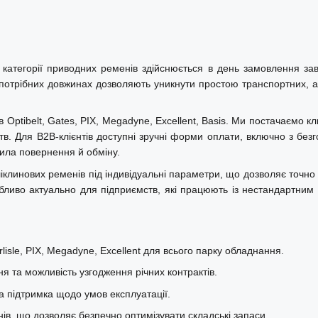
атегорії приводних ременів здійснюється в день замовлення завдя
а також у сільськогосподарській
а потрібних довжинах дозволяють уникнути простою транспортних, а
аметрами.
31823, Meyle 0500071629, New
tibelt, Gates, PIX, Megadyne, Excellent, Basis. Ми постачаємо кли
в. Для B2B-клієнтів доступні зручні форми оплати, включно з безг
авила повернення й обміну.
itech 7PK1630, Dayco 7PK1630.
іклинових ременів під індивідуальні параметри, що дозволяє точно
обливо актуально для підприємств, які працюють із нестандартним 
isle, PIX, Megadyne, Excellent для всього парку обладнання.
ня та можливість узгодження річних контрактів.
а підтримка щодо умов експлуатації.
в, що дозволяє безпечно оптимізувати складські запаси.