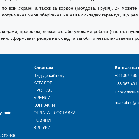
над 40-річним досвідом, що
 всій Україні, а також за кордон (Молдова, Грузія). Ви можете ск
сподарства та побутової техніки.
ре дотримання умов зберігання на наших складах гарантує, що ре
 термостійкістю, зносостійкістю
боту навіть у складних умовах
с-кодами, профілем, довжиною або умовами роботи (частота пусків
меня, сформувати резерв на склад та запобігти незапланованим про
Клієнтам
Контактна
Вхід до кабінету
+38 067 485 
КАТАЛОГ
+38 067 491 
ПРО НАС
Передзвонит
БРЕНДИ
marketing@ar
КОНТАКТИ
укавів
ОПЛАТА І ДОСТАВКА
НОВИНИ
ВІДГУКИ
 стрічка