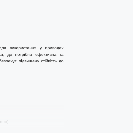
для використання у приводах
іки, де потрібна ефективна та
езпечує підвищену стійкість до
ення)