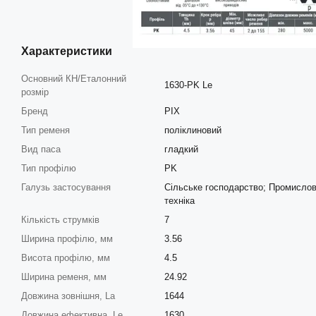
Характеристики
Основний КН/Еталонний
1630-PK Le
розмір
Бренд
PIX
Тип ременя
поліклиновий
Вид паса
гладкий
Тип профілю
PK
Галузь застосування
Сільське господарство; Промислов
техніка
Кількість струмків
7
Ширина профілю, мм
3.56
Висота профілю, мм
4.5
Ширина ременя, мм
24.92
Довжина зовнішня, La
1644
Довжина ефективна, Le
1630