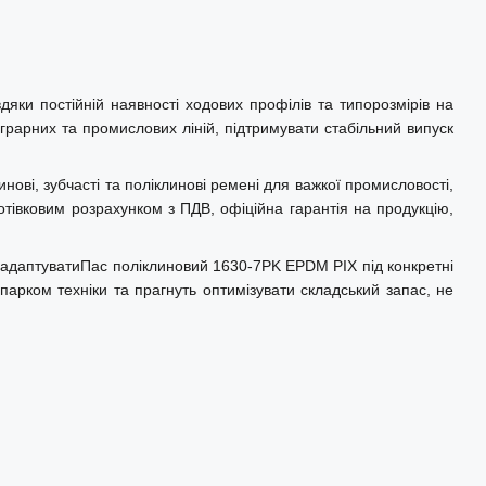
ки постійній наявності ходових профілів та типорозмірів на
грарних та промислових ліній, підтримувати стабільний випуск
нові, зубчасті та поліклинові ремені для важкої промисловості,
отівковим розрахунком з ПДВ, офіційна гарантія на продукцію,
 адаптуватиПас поліклиновий 1630-7PK EPDM PIX під конкретні
парком техніки та прагнуть оптимізувати складський запас, не