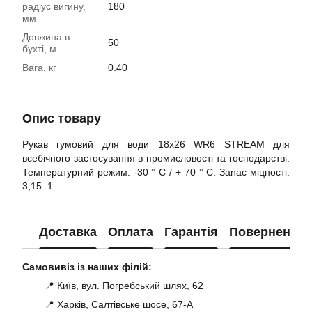
радіус вигину,
180
мм
Довжина в
50
бухті, м
Вага, кг
0.40
Опис товару
Рукав гумовий для води 18х26 WR6 STREAM для
всебічного застосування в промисловості та господарстві.
Температурний режим: -30 ° C / + 70 ° C. Зanac міцності:
3,15: 1.
Доставка
Оплата
Гарантія
Повернення
Самовивіз із наших філій:
📍 Київ, вул. Погребський шлях, 62
📍 Харків, Салтівське шосе, 67-А