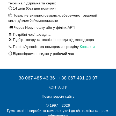
технічна підтримка та сервіс
⏱️ 14 днів (без дня покупки)
📦 Товар не використовувався, збережено товарний
вигляд/пломби/комплектацію
🚚 Через Нову пошту або у філіях АРТІ
🧾 Потрібні чек/накладна
🛠️ Підбір товару та технічні поради від менеджера
📞 Пишіть/дзвоніть за номерами з розділу
Контакти
⏱️ Відповідаємо швидко у робочий час
+38 067 485 43 36
+38 067 491 20 07
КОНТАКТИ
Повна версія сайту
© 1997—2026
Гумотехнічні вироби та комплектуючі до с/г. техніки та пром.
обладнання