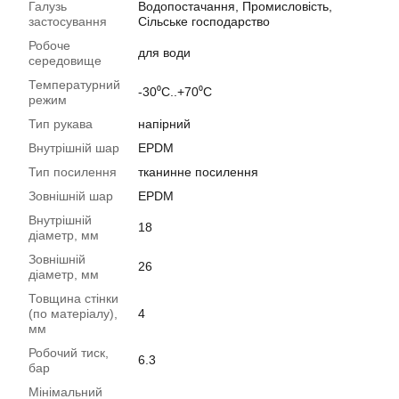
Галузь
Водопостачання, Промисловість,
застосування
Сільське господарство
Робоче
для води
середовище
Температурний
-30⁰С..+70⁰С
режим
Тип рукава
напірний
Внутрішній шар
EPDM
Тип посилення
тканинне посилення
Зовнішній шар
EPDM
Внутрішній
18
діаметр, мм
Зовнішній
26
діаметр, мм
Товщина стінки
(по матеріалу),
4
мм
Робочий тиск,
6.3
бар
Мінімальний