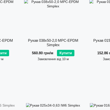
📌 Обираючи SIMPLEX, ви отримуєте доступ до європ
стабільність, ефективність та довговічність у кожній де
📞 Звертайтесь до менеджерів АРТІ або переглядайт
PC-EPDM
Рукав 038х50-2,0 MPC-EPDM
Рукав 01
Simplex
пити
560.80 грн/м
Купити
152.86 
0 м
Замовлення від 10 м
Замо