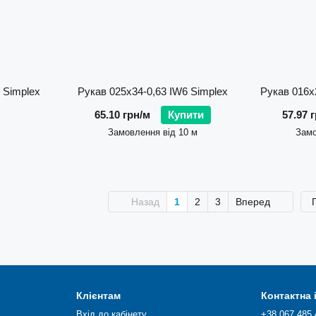
 Simplex
Рукав 025х34-0,63 IW6 Simplex
Рукав 016х
65.10 грн/м
Купити
57.97 
Замовлення від 10 м
Замо
Назад
1
2
3
Вперед
Клієнтам
Контактна
Вхід до кабінету
+38 067 485 