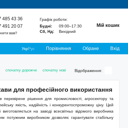
7 485 43 36
Графік роботи:
Мій кошик
7 491 20 07
Будні:
09:00–17:30
Сб, Нд:
Вихідний
нити вам?
Порівняння
Обране
Вхід
Укр
Рус
спочатку дорожче
спочатку нові
Відображення:
кави для професійного використання
 перевірене рішення для промисловості, агросектору та
ейську якість, надійність і конкурентоспроможну ціну. Цей
виготовляється на заводі всесвітньо відомого виробника
аким потужним виробником дозволяє гарантувати стабільну