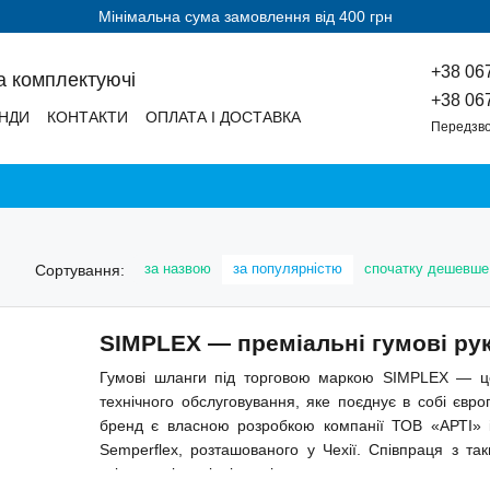
Мінімальна сума замовлення від 400 грн
+38 06
а комплектуючі
+38 06
НДИ
КОНТАКТИ
ОПЛАТА І ДОСТАВКА
Передзво
за назвою
за популярністю
спочатку дешевше
Сортування:
SIMPLEX — преміальні гумові ру
Гумові шланги під торговою маркою SIMPLEX — це
технічного обслуговування, яке поєднує в собі європ
бренд є власною розробкою компанії ТОВ «АРТІ» і 
Semperflex, розташованого у Чехії. Співпраця з т
якість та відповідність міжнародним стандартам.