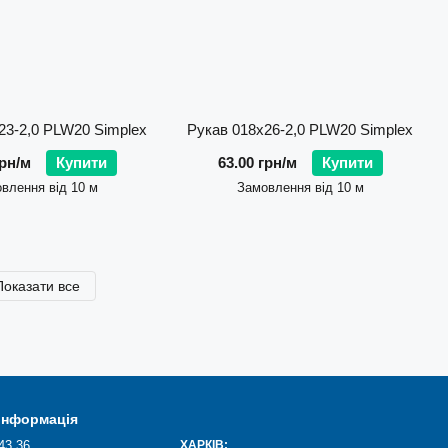
23-2,0 PLW20 Simplex
Рукав 018х26-2,0 PLW20 Simplex
грн/м
Купити
63.00 грн/м
Купити
влення від 10 м
Замовлення від 10 м
Показати все
 інформація
43 36
ХАРКІВ: