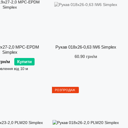
ейської якості без переплат. Це вибір для тих, хто цінує
талі.
е асортимент на
arti.com.ua
9х27-2,0 MPC-EPDM
Рукав 018х26-0,63 IW6 Simplex
Simplex
60.90 грн/м
грн/м
Купити
влення від 10 м
РОЗПРОДАЖ