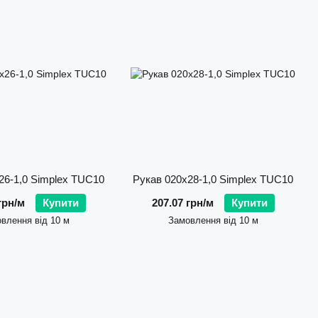
ння преміальної якості та оптимальної ціни. Усі шланги
о не вступає в реакцію з паливом чи мастилами, стійка до
ередовищ. Завдяки армованій конструкції шланги витримують
знижених температурах.
ь монтажу навіть у важкодоступних місцях;
икористовувати рукави в умовах високих температур;
ів та розривів;
тування агресивних рідин та газів;
26-1,0 Simplex TUC10
Рукав 020х28-1,0 Simplex TUC10
грн/м
Купити
207.07 грн/м
Купити
довищ
влення від 10 м
Замовлення від 10 м
 типу EPDM (етилен-пропілен-дієновий каучук) — це
мічною інертністю та стійкістю до атмосферних впливів.
ання гарячої води, пари, повітря, кислот, лугів та інших
 застосовується в промисловості, сільському