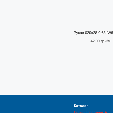
Рукав 020х28-0,63 IW6
42.00 грн/м
Каталог
Гарячі пропозиції 🔥