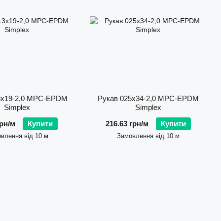
імічних процесах. Рукави з цієї гуми не втрачають гнучкість
зоном і ультрафіолетом.
джена сертифікатами
жен шланг SIMPLEX відповідає міжнародним стандартам,
 14001 (екологічна відповідальність) та CE (відповідність
ати шланги у відповідальних галузях, де якість та безпека
3х19-2,0 MPC-EPDM
Рукав 025х34-2,0 MPC-EPDM
Simplex
Simplex
грн/м
Купити
216.63 грн/м
Купити
влення від 10 м
Замовлення від 10 м
 продукції SIMPLEX в Україні. Ми гарантуємо наявність
і, консультаційну підтримку та допомогу у підборі рукавів під
готовлятись на замовлення — з урахуванням специфічних
тійкості.