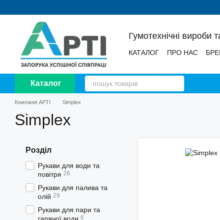
Перейти до основного контенту
Гумотехнічні вироби т
КАТАЛОГ
ПРО НАС
БРЕ
НОВИНИ
ВІДГУКИ
Каталог
Компанія АРТІ
Simplex
Simplex
Розділ
Рукави для води та
26
повітря
Рукави для палива та
29
олій
Рукави для пари та
6
гарячої води