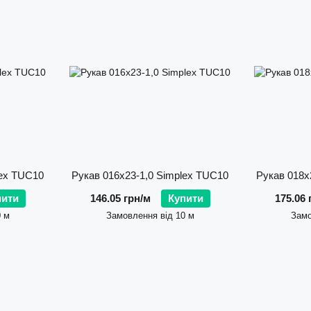
Головна відмінність шлангів SIMPLEX — це поєдна
виготовляються з високоякісної нетоксичної гуми, щ
стирання, перегріву, вологи та впливу агресивних с
підвищені навантаження та зберігають гнучкість при 
Серед ключових переваг:
гнучкість та еластичність, що забезпечує зручніст
температурна стійкість до +100°C, що дозволяє в
стійкість до механічних пошкоджень, стирання, згин
хімічна інертність, що гарантує безпечне транспор
lex TUC10
Рукав 016х23-1,0 Simplex TUC10
Рукав 018х
довговічність, перевірена на практиці.
пити
146.05 грн/м
Купити
175.06 
🧪 Серія MPC-EPDM — рішення для агресивних сере
0 м
Замовлення від 10 м
Замо
В рукавах MPC-EPDM SIMPLEX використовується гума
синтетичний матеріал із відмінною термостійкістю, хі
Шланг з гуми EPDM ідеально підходить для транспортув
агресивних середовищ.
Завдяки своїм властивостям, рукави MPC-EPDM широко