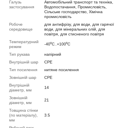
Галузь
Автомобільний транспорт та техніка,
застосування
Водопостачання, Промисловість,
Сільське господарство, Хімічна
промисловість
Робоче
для антифрізу, для води, для гарячої
середовище
води, для мінеральних олій, для
повітря, для стисненого повітря
Температурний
-40⁰С..+100⁰С
режим
Тип рукава
напірний
Внутрішній шар
CPE
Тип посилення
нитяне посилення
Зовнішній шар
CPE
Внутрішній
14
діаметр, мм
Зовнішній
21
діаметр, мм
Товщина стінки
(по матеріалу),
3.5
мм
Робочий тиск,