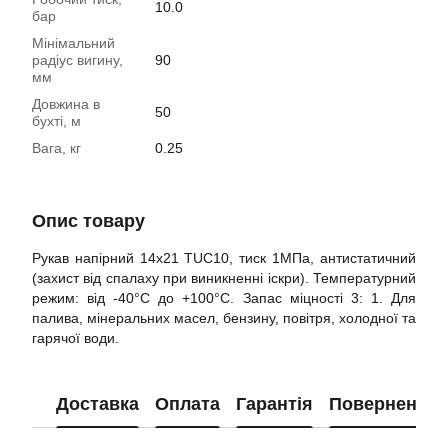
10.0
бар
Мінімальний
радіус вигину,
90
мм
Довжина в
50
бухті, м
Вага, кг
0.25
Опис товару
Рукав напірний 14х21 TUC10, тиск 1МПа, антистатичний
(захист від спалаху при виникненні іскри). Температурний
режим: від -40°C до +100°C. Запас міцності 3: 1. Для
палива, мінеральних масел, бензину, повітря, холодної та
гарячої води.
Доставка
Оплата
Гарантія
Повернення