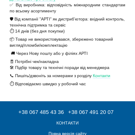
✅ Від виробника: відповідність міжнародним стандартам
по всьому асортименту
🛡️ Від компанії "АРТІ" як дистриб’ютора: вхідний контроль,
технічна підтримка та сервіс
⏱️ 14 днів (без дня покупки)
📦 Товар не використовувався, збережено товарний
вигляд/пломби/комплектацію
🚚 Через Нову пошту або у філіях АРТІ
🧾 Потрібні чек/накладна
🛠️ Підбір товару та технічні поради від менеджера
📞 Пишіть/дзвоніть за номерами з розділу
Контакти
⏱️ Відповідаємо швидко у робочий час
+38 067 485 43 36
+38 067 491 20 07
КОНТАКТИ
Повна версія сайту