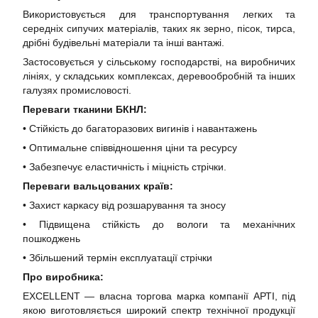
Використовується для транспортування легких та
середніх сипучих матеріалів, таких як зерно, пісок, тирса,
дрібні будівельні матеріали та інші вантажі.
Застосовується у сільському господарстві, на виробничих
лініях, у складських комплексах, деревообробній та інших
галузях промисловості.
Переваги тканини БКНЛ:
• Стійкість до багаторазових вигинів і навантажень
• Оптимальне співвідношення ціни та ресурсу
• Забезпечує еластичність і міцність стрічки.
Переваги вальцованих країв:
• Захист каркасу від розшарування та зносу
• Підвищена стійкість до вологи та механічних
пошкоджень
• Збільшений термін експлуатації стрічки
Про виробника:
EXCELLENT — власна торгова марка компанії АРТІ, під
якою виготовляється широкий спектр технічної продукції