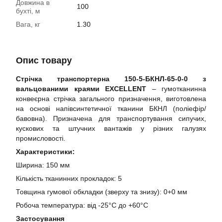
Довжина в
100
бухті, м
Вага, кг
1.30
Опис товару
Стрічка транспортерна 150-5-БКНЛ-65-0-0 з
вальцованими краями EXCELLENT
– гумотканинна
конвеєрна стрічка загального призначення, виготовлена
на основі напівсинтетичної тканини БКНЛ (поліефір/
бавовна). Призначена для транспортування сипучих,
кускових та штучних вантажів у різних галузях
промисловості.
Характеристики:
Ширина: 150 мм
Кількість тканинних прокладок: 5
Товщина гумової обкладки (зверху та знизу): 0+0 мм
Робоча температура: від -25°C до +60°C
Застосування