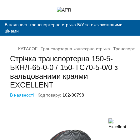
В наявності транспортерна стрічка Б/У за ексклюзивними
цінами
КАТАЛОГ
Транспортерна конвеєрна стрічка
Транспортерн
Стрічка транспортерна 150-5-
БКНЛ-65-0-0 / 150-ТС70-5-0/0 з
вальцованими краями
EXCELLENT
В наявності
Код товару:
102-00798