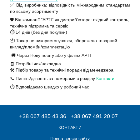
✅ Від виробника: відповідність міжнародним стандартам
по всьому асортименту
🛡️ Від компанії "АРТІ" як дистриб’ютора: вхідний контроль,
технічна підтримка та сервіс
⏱️ 14 днів (без дня покупки)
📦 Товар не використовувався, збережено товарний
вигляд/пломби/комплектацію
🚚 Через Нову пошту або у філіях АРТІ
🧾 Потрібні чек/накладна
🛠️ Підбір товару та технічні поради від менеджера
📞 Пишіть/дзвоніть за номерами з розділу
Контакти
⏱️ Відповідаємо швидко у робочий час
+38 067 485 43 36
+38 067 491 20 07
КОНТАКТИ
Повна версія сайту