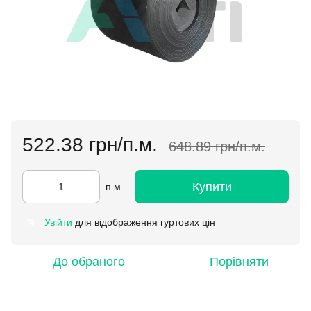
522.38 грн/п.м.
648.89 грн/п.м.
Купити
п.м.
Увійти
для відображення гуртових цін
%
До обраного
Порівняти