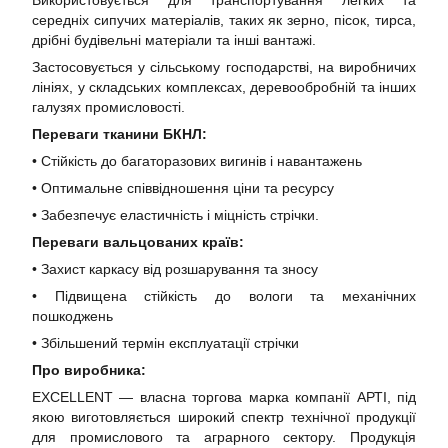
Використовується для транспортування легких та
середніх сипучих матеріалів, таких як зерно, пісок, тирса,
дрібні будівельні матеріали та інші вантажі.
Застосовується у сільському господарстві, на виробничих
лініях, у складських комплексах, деревообробній та інших
галузях промисловості.
Переваги тканини БКНЛ:
• Стійкість до багаторазових вигинів і навантажень
• Оптимальне співвідношення ціни та ресурсу
• Забезпечує еластичність і міцність стрічки.
Переваги вальцованих країв:
• Захист каркасу від розшарування та зносу
• Підвищена стійкість до вологи та механічних
пошкоджень
• Збільшений термін експлуатації стрічки
Про виробника:
EXCELLENT — власна торгова марка компанії АРТІ, під
якою виготовляється широкий спектр технічної продукції
для промислового та аграрного сектору. Продукція