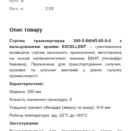
бухті, м
Вага, кг
2.03
Опис товару
Стрічка транспортерна 300-5-БКНЛ-65-0-0 з
вальцованими краями EXCELLENT
– гумотканинна
конвеєрна стрічка загального призначення, виготовлена
на основі напівсинтетичної тканини БКНЛ (поліефір/
бавовна). Призначена для транспортування сипучих,
кускових та штучних вантажів у різних галузях
промисловості.
Характеристики:
Ширина: 300 мм
Кількість тканинних прокладок: 5
Товщина гумової обкладки (зверху та знизу): 0+0 мм
Робоча температура: від -25°C до +60°C
Застосування