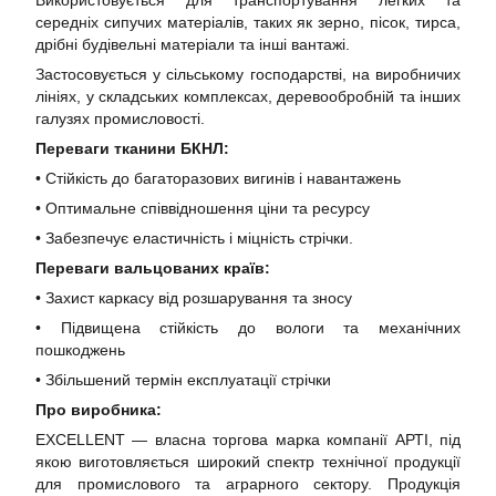
Використовується для транспортування легких та
середніх сипучих матеріалів, таких як зерно, пісок, тирса,
дрібні будівельні матеріали та інші вантажі.
Застосовується у сільському господарстві, на виробничих
лініях, у складських комплексах, деревообробній та інших
галузях промисловості.
Переваги тканини БКНЛ:
• Стійкість до багаторазових вигинів і навантажень
• Оптимальне співвідношення ціни та ресурсу
• Забезпечує еластичність і міцність стрічки.
Переваги вальцованих країв:
• Захист каркасу від розшарування та зносу
• Підвищена стійкість до вологи та механічних
пошкоджень
• Збільшений термін експлуатації стрічки
Про виробника:
EXCELLENT — власна торгова марка компанії АРТІ, під
якою виготовляється широкий спектр технічної продукції
для промислового та аграрного сектору. Продукція