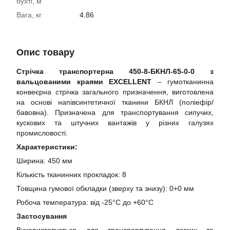
бухті, м
Вага, кг
4.86
Опис товару
Стрічка транспортерна 450-8-БКНЛ-65-0-0 з
вальцованими краями EXCELLENT
– гумотканинна
конвеєрна стрічка загального призначення, виготовлена
на основі напівсинтетичної тканини БКНЛ (поліефір/
бавовна). Призначена для транспортування сипучих,
кускових та штучних вантажів у різних галузях
промисловості.
Характеристики:
Ширина: 450 мм
Кількість тканинних прокладок: 8
Товщина гумової обкладки (зверху та знизу): 0+0 мм
Робоча температура: від -25°C до +60°C
Застосування