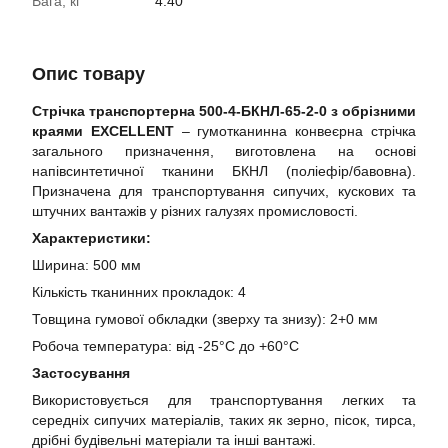
Вага, кг
4.40
Опис товару
Стрічка транспортерна 500-4-БКНЛ-65-2-0 з обрізними
краями EXCELLENT
– гумотканинна конвеєрна стрічка
загального призначення, виготовлена на основі
напівсинтетичної тканини БКНЛ (поліефір/бавовна).
Призначена для транспортування сипучих, кускових та
штучних вантажів у різних галузях промисловості.
Характеристики:
Ширина: 500 мм
Кількість тканинних прокладок: 4
Товщина гумової обкладки (зверху та знизу): 2+0 мм
Робоча температура: від -25°C до +60°C
Застосування
Використовується для транспортування легких та
середніх сипучих матеріалів, таких як зерно, пісок, тирса,
дрібні будівельні матеріали та інші вантажі.