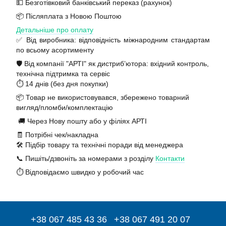
💵 Безготівковий банківський переказ (рахунок)
📦 Післяплата з Новою Поштою
Детальніше про оплату
✅ Від виробника: відповідність міжнародним стандартам
по всьому асортименту
🛡️ Від компанії "АРТІ" як дистриб’ютора: вхідний контроль,
технічна підтримка та сервіс
⏱️ 14 днів (без дня покупки)
📦 Товар не використовувався, збережено товарний
вигляд/пломби/комплектацію
🚚 Через Нову пошту або у філіях АРТІ
🧾 Потрібні чек/накладна
🛠️ Підбір товару та технічні поради від менеджера
📞 Пишіть/дзвоніть за номерами з розділу
Контакти
⏱️ Відповідаємо швидко у робочий час
+38 067 485 43 36
+38 067 491 20 07