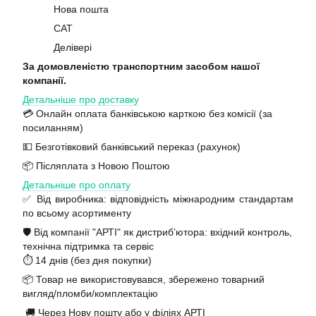
Нова пошта
САТ
Делівері
За домовленістю транспортним засобом нашої
компанії.
Детальніше про доставку
💳 Онлайн оплата банківською карткою без комісії (за
посиланням)
💵 Безготівковий банківський переказ (рахунок)
📦 Післяплата з Новою Поштою
Детальніше про оплату
✅ Від виробника: відповідність міжнародним стандартам
по всьому асортименту
🛡️ Від компанії "АРТІ" як дистриб’ютора: вхідний контроль,
технічна підтримка та сервіс
⏱️ 14 днів (без дня покупки)
📦 Товар не використовувався, збережено товарний
вигляд/пломби/комплектацію
🚚 Через Нову пошту або у філіях АРТІ