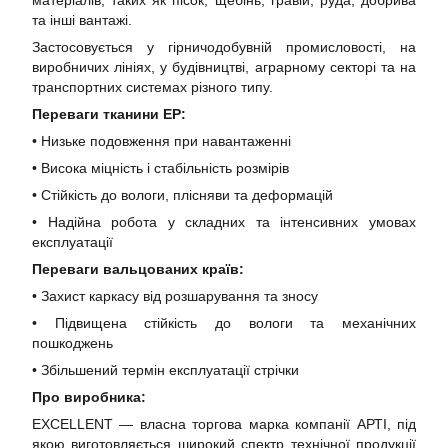
матеріалів, таких як пісок, щебінь, гравій, руда, добрива
та інші вантажі.
Застосовується у гірничодобувній промисловості, на
виробничих лініях, у будівництві, аграрному секторі та на
транспортних системах різного типу.
Переваги тканини EP:
• Низьке подовження при навантаженні
• Висока міцність і стабільність розмірів
• Стійкість до вологи, плісняви та деформацій
• Надійна робота у складних та інтенсивних умовах
експлуатації
Переваги вальцованих країв:
• Захист каркасу від розшарування та зносу
• Підвищена стійкість до вологи та механічних
пошкоджень
• Збільшений термін експлуатації стрічки
Про виробника:
EXCELLENT — власна торгова марка компанії АРТІ, під
якою виготовляється широкий спектр технічної продукції