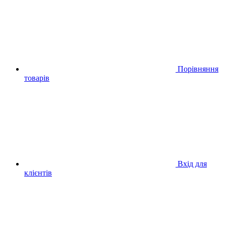
Порівняння
товарів
Вхід для
клієнтів