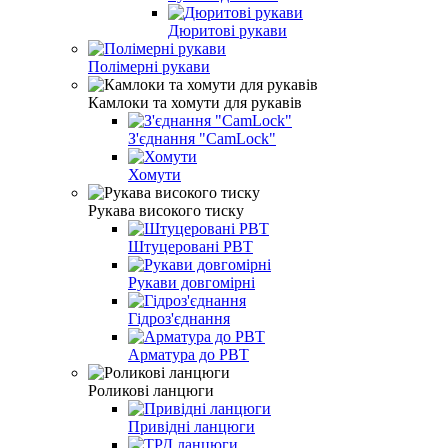
Дюритові рукави
Полімерні рукави
Камлоки та хомути для рукавів
З'єднання "CamLock"
Хомути
Рукава високого тиску
Штуцеровані РВТ
Рукави довгомірні
Гідроз'єднання
Арматура до РВТ
Роликові ланцюги
Привідні ланцюги