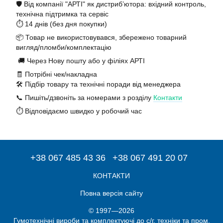
🛡️ Від компанії "АРТІ" як дистриб’ютора: вхідний контроль,
технічна підтримка та сервіс
⏱️ 14 днів (без дня покупки)
📦 Товар не використовувався, збережено товарний
вигляд/пломби/комплектацію
🚚 Через Нову пошту або у філіях АРТІ
🧾 Потрібні чек/накладна
🛠️ Підбір товару та технічні поради від менеджера
📞 Пишіть/дзвоніть за номерами з розділу
Контакти
⏱️ Відповідаємо швидко у робочий час
+38 067 485 43 36
+38 067 491 20 07
КОНТАКТИ
Повна версія сайту
© 1997—2026
Гумотехнічні вироби та комплектуючі до с/г. техніки та пром.