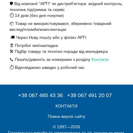
🛡️ Від компанії "АРТІ" як дистриб’ютора: вхідний контроль,
технічна підтримка та сервіс
⏱️ 14 днів (без дня покупки)
📦 Товар не використовувався, збережено товарний
вигляд/пломби/комплектацію
🚚 Через Нову пошту або у філіях АРТІ
🧾 Потрібні чек/накладна
🛠️ Підбір товару та технічні поради від менеджера
📞 Пишіть/дзвоніть за номерами з розділу
Контакти
⏱️ Відповідаємо швидко у робочий час
+38 067 485 43 36
+38 067 491 20 07
КОНТАКТИ
Повна версія сайту
© 1997—2026
Гумотехнічні вироби та комплектуючі до с/г. техніки та пром.