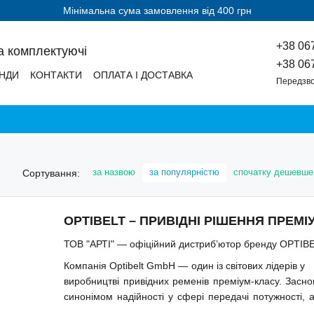
Мінімальна сума замовлення від 400 грн
+38 06
а комплектуючі
+38 06
НДИ
КОНТАКТИ
ОПЛАТА І ДОСТАВКА
Передзво
за назвою
за популярністю
спочатку дешевше
Сортування:
OPTIBELT – ПРИВІДНІ РІШЕННЯ ПРЕ
ТОВ "АРТІ" — офіційний дистриб’ютор бренду OPTIBEL
Компанія Optibelt GmbH — один із світових лідерів у
виробництві привідних ременів преміум-класу. Засно
синонімом надійності у сфері передачі потужності, а
вибір професіоналів: її продукцію використовують сві