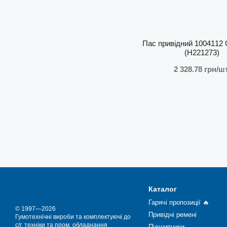
Пас привідний 1004112
(H221273)
2 328.78 грн/шт
Каталог
Гарячі пропозиції 🔥
© 1997—2026
Привідні ремені
Гумотехнічні вироби та комплектуючі до
с/г. техніки та пром. обладнання
Підшипники