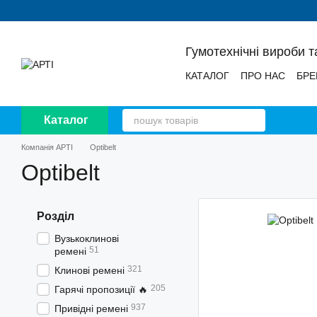
Перейти до основного контенту
Гумотехнічні вироби т
КАТАЛОГ
ПРО НАС
БРЕ
НОВИНИ
ВІДГУКИ
Каталог
Компанія АРТІ
Optibelt
Optibelt
Розділ
Вузькоклинові
51
ремені
321
Клинові ремені
205
Гарячі пропозиції 🔥
937
Привідні ремені