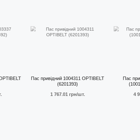
Особливістю ременів Optibelt є застосування 
термостійкість до +120°C та хімічну стійкість до агре
Переваги ременів Optibelt
✅ Висока потужність передавання;
✅ Стійкість до зносу та розтягнення;
✅ Робота при екстремальних температурах;
✅ Плавна та безшумна робота;
✅ Висока точність у передачі моменту;
✅ Підвищений термін служби;
✅ Не потребують обслуговування.
 OPTIBELT
Пас привідний 1004311 OPTIBELT
Пас при
📋
Се
(6201393)
(100
Продук
.
1 767.01 грн/шт.
4 9
підтве
ISO
ISO
IAT
OH