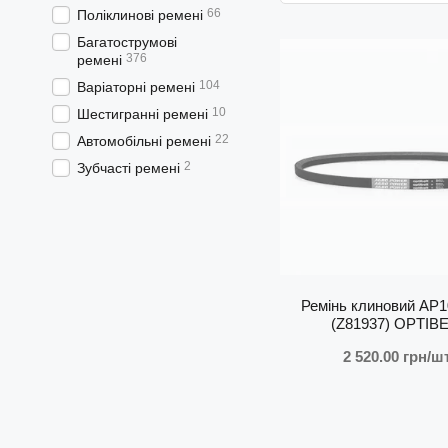
66
Поліклинові ремені
Багатострумові
376
ремені
104
Варіаторні ремені
10
Шестигранні ремені
22
Автомобільні ремені
2
Зубчасті ремені
Ремінь клиновий AP
(Z81937) OPTIB
2 520.00 грн/шт