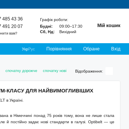
7 485 43 36
Графік роботи:
Мій кошик
7 491 20 07
Будні:
09:00–17:30
Сб, Нд:
Вихідний
нити вам?
Порівняння
Обране
Вхід
Укр
Рус
спочатку дорожче
спочатку нові
Відображення:
МІУМ-КЛАСУ ДЛЯ НАЙВИМОГЛИВІШИХ
T в Україні.
вана в Німеччині понад 75 років тому, вона не лише стала
ле й постійно задає нові стандарти в галузі. Optibelt — це
тові машинобудівні гіганти, виробники автомобілів, аграрної