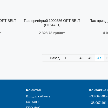
 OPTIBELT
Пас привідний 1000586 OPTIBELT
Пас привід
(H154731)
.
2 328.78 грн/шт.
4 0
Назад
1
...
45
46
47
Клієнтам
Контактна
Вхід до кабінету
+38 067 485 
КАТАЛОГ
+38 067 491 
ПРО НАС