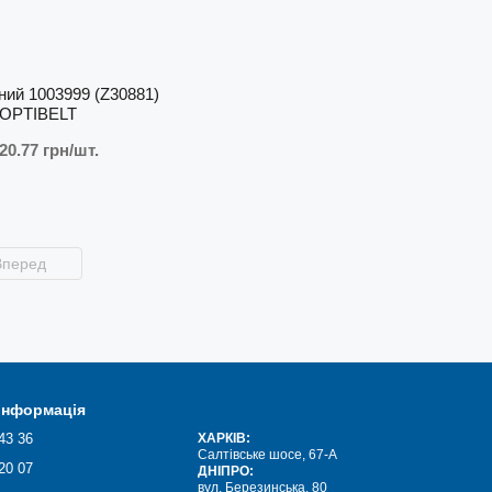
ний 1003999 (Z30881)
OPTIBELT
20.77 грн/шт.
Вперед
 інформація
43 36
ХАРКІВ:
Салтівське шосе, 67-А
20 07
ДНІПРО:
вул. Березинська, 80