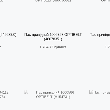
(545689.0)
Пас привідний 1005757 OPTIBELT
Пас привід
(48078351)
.
1 764.73 грн/шт.
1 7