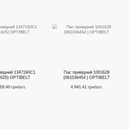
EPDM та хлоропренових компаундів, що забезпечують
сивних середовищ.
відний 1347160C1
Пас привідний 1001628
ртифікація та відповідність стандартам
1625) OPTIBELT
(061036454 ) OPTIBELT
ція Optibelt відповідає найвищим стандартам якості, що
59.40 грн/шт.
4 941.41 грн/шт.
рджується міжнародними сертифікатами:
 9001:2015
— система управління якістю;
 14001:2015
— екологічна відповідальність;
F 16949
— вимоги до виробництва автозапчастин;
SAS 18001
— охорона праці та безпека.