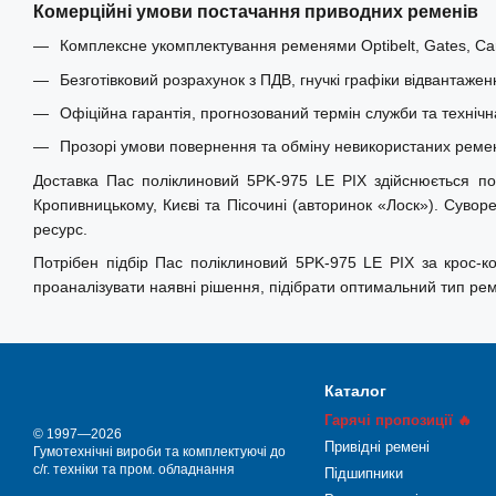
Комерційні умови постачання приводних ременів
Комплексне укомплектування ременями Optibelt, Gates, Carl
Безготівковий розрахунок з ПДВ, гнучкі графіки відвантажен
Офіційна гарантія, прогнозований термін служби та технічн
Прозорі умови повернення та обміну невикористаних ремені
Доставка Пас поліклиновий 5PK-975 LE PIX здійснюється по в
Кропивницькому, Києві та Пісочині (авторинок «Лоск»). Суво
ресурс.
Потрібен підбір Пас поліклиновий 5PK-975 LE PIX за крос-
проаналізувати наявні рішення, підібрати оптимальний тип ре
Каталог
Гарячі пропозиції 🔥
© 1997—2026
Привідні ремені
Гумотехнічні вироби та комплектуючі до
с/г. техніки та пром. обладнання
Підшипники