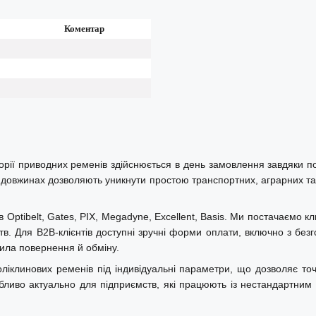
Коментар
у побутовому та промисловому
 SIT CPC336J2.
рії приводних ременів здійснюється в день замовлення завдяки пос
их довжинах дозволяють уникнути простою транспортних, аграрних та 
tibelt, Gates, PIX, Megadyne, Excellent, Basis. Ми постачаємо кли
в. Для B2B-клієнтів доступні зручні форми оплати, включно з безг
авила повернення й обміну.
ліклинових ременів під індивідуальні параметри, що дозволяє точ
над 40-річним досвідом, що
обливо актуально для підприємств, які працюють із нестандартним 
сподарства та побутової техніки.
ефективність, довговічність та