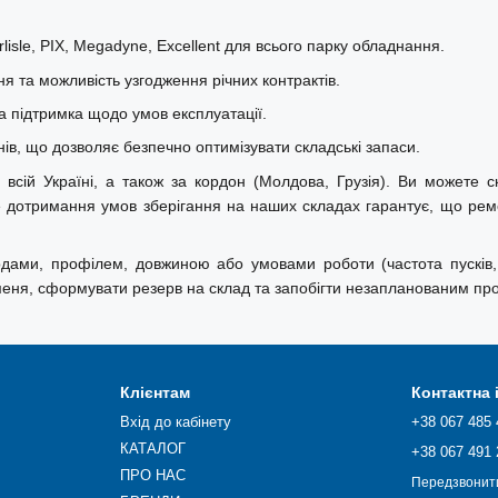
isle, PIX, Megadyne, Excellent для всього парку обладнання.
ня та можливість узгодження річних контрактів.
а підтримка щодо умов експлуатації.
в, що дозволяє безпечно оптимізувати складські запаси.
сій Україні, а також за кордон (Молдова, Грузія). Ви можете ско
ре дотримання умов зберігання на наших складах гарантує, що ре
кодами, профілем, довжиною або умовами роботи (частота пусків,
меня, сформувати резерв на склад та запобігти незапланованим про
Клієнтам
Контактна
Вхід до кабінету
+38 067 485 
КАТАЛОГ
+38 067 491 
ПРО НАС
Передзвонит