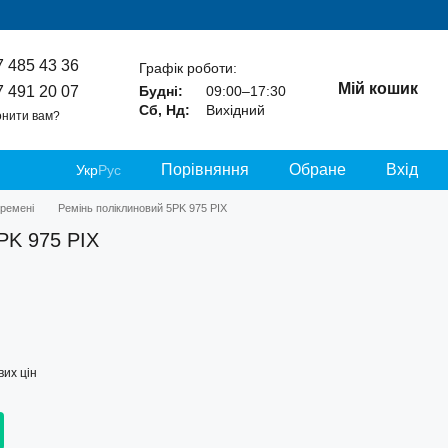
7 485 43 36
Графік роботи:
Мій кошик
7 491 20 07
Будні:
09:00–17:30
Сб, Нд:
Вихідний
нити вам?
Порівняння
Обране
Вхід
Укр
Рус
 ремені
Ремінь поліклиновий 5PK 975 PIX
PK 975 PIX
их цін