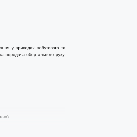
ання у приводах побутового та
на передача обертального руху.
.
ення)