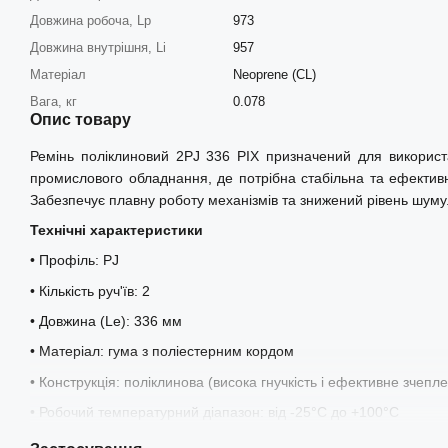
Довжина робоча, Lp
973
Довжина внутрішня, Li
957
Матеріал
Neoprene (CL)
Вага, кг
0.078
Опис товару
Ремінь поліклиновий 2PJ 336 PIX призначений для використ
промислового обладнання, де потрібна стабільна та ефектив
Забезпечує плавну роботу механізмів та знижений рівень шуму
Технічні характеристики
• Профіль: PJ
• Кількість руч'їв: 2
• Довжина (Le): 336 мм
• Матеріал: гума з поліестерним кордом
• Конструкція: поліклинова (висока гнучкість і ефективне зчепл
• Робочий температурний діапазон: від -25°C до +100°C
• Антистатичні властивості