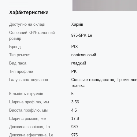
Характеристики
Доступно на складі
Харків
Основний КН/Еталонний
975-5PK Le
розмір
Бренд
PIX
Тип ременя
поліклиновий
Вид паса
гладкий
Тип профілю
PK
Галузь застосування
Сільське господарство; Промислов
техніка
Кількість струмків
5
Ширина профілю, мм
3.56
Висота профілю, мм
4.5
Ширина ременя, мм
17.8
Довжина зовнішня, La
989
Довжина ефективна, Le
975