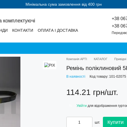
Мінімальна сума замовлення від 400 грн
+38 06
а комплектуючі
+38 06
НДИ
КОНТАКТИ
ОПЛАТА І ДОСТАВКА
Передзво
Компанія АРТІ
КАТАЛОГ
Привідні
Ремінь поліклиновий 5
В наявності
Код товару: 101-02075
114.21 грн/шт.
Увійти
для відображення гуртов
%
Купити
шт.