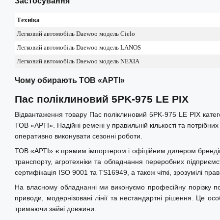
Застосування
• Стійкість до зносу та навантажень
Техніка
Застосування
Легковий автомобіль Daewoo модель Cielo
Ремінь застосовується у роликових конвеєрах, а також 
Легковий автомобіль Daewoo модель LANOS
обладнанні з аналогічними параметрами.
Легковий автомобіль Daewoo модель NEXIA
Альтернативні номери:
132J2, 2PJ336, PJ336-2, SIT 2PJ336,
Чому обирають ТОВ «АРТІ»
Переваги ременів PIX
Пас поліклиновий 5PK-975 LE PIX
• Стабільна передача обертання
• Низький рівень шуму та вібрацій
Відвантаження товару Пас поліклиновий 5PK-975 LE PIX катего
ТОВ «АРТІ». Надійні ремені у правильній кількості та потрібн
• Висока гнучкість для компактних приводів
оперативно виконувати сезонні роботи.
• Стійкість до зносу та навантажень
ТОВ «АРТІ» є прямим імпортером і офіційним дилером брендів Op
• Надійна робота у промислових умовах
транспорту, агротехніки та обладнання переробних підприємст
сертифікація ISO 9001 та TS16949, а також чіткі, зрозумілі пр
Про виробника
На власному обладнанні ми виконуємо професійну порізку по
PIX − міжнародний виробник приводних ременів із по
приводи, модернізовані лінії та нестандартні рішення. Це ос
спеціалізується на рішеннях для промисловості, сільського го
тримаючи зайві довжини.
Серія поліклинових ременів PIX X'ceed забезпечує високу 
стабільну роботу навіть у складних умовах експлуатації.