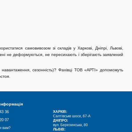
ристатися самовивозом зі складів у Харкові, Дніпрі, Львові,
мені не деформуються, не пересихають і зберігають заявлений
 навантаження, сезонність)? Фахівці ТОВ «АРТІ» допоможуть
стоя.
 інформація
43 36
ХАРКІВ:
Салтівське шосе, 67-А
20 07
ДНІПРО:
вул. Березинська, 80
и вам?
ЛЬВІВ: