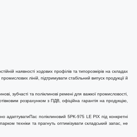
тійній наявності ходових профілів та типорозмірів на складах
промислових ліній, підтримувати стабільний випуск продукції й
нові, зубчасті та поліклинові ремені для важкої промисловості,
отівковим розрахунком з ПДВ, офіційна гарантія на продукцію,
но адаптуватиПас поліклиновий 5PK-975 LE PIX під конкретні
парком техніки та прагнуть оптимізувати складський запас, не