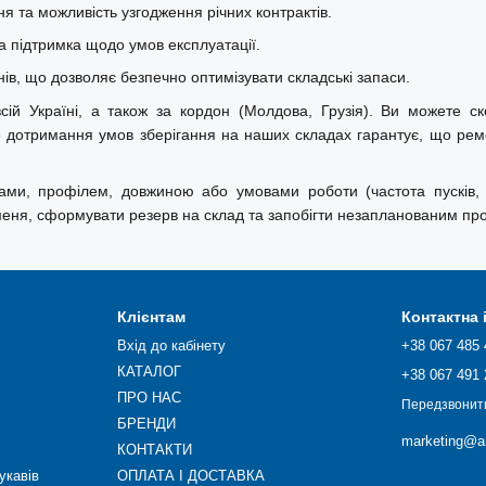
ня та можливість узгодження річних контрактів.
а підтримка щодо умов експлуатації.
в, що дозволяє безпечно оптимізувати складські запаси.
ій Україні, а також за кордон (Молдова, Грузія). Ви можете скор
ре дотримання умов зберігання на наших складах гарантує, що ре
дами, профілем, довжиною або умовами роботи (частота пусків,
меня, сформувати резерв на склад та запобігти незапланованим про
Клієнтам
Контактна
Вхід до кабінету
+38 067 485 
КАТАЛОГ
+38 067 491 
ПРО НАС
Передзвонит
БРЕНДИ
marketing@ar
КОНТАКТИ
укавів
ОПЛАТА І ДОСТАВКА