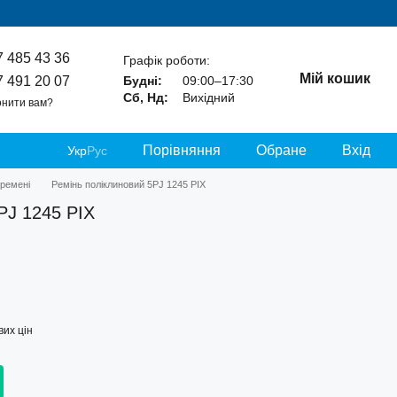
7 485 43 36
Графік роботи:
Мій кошик
7 491 20 07
Будні:
09:00–17:30
Сб, Нд:
Вихідний
нити вам?
Порівняння
Обране
Вхід
Укр
Рус
 ремені
Ремінь поліклиновий 5РJ 1245 PIX
РJ 1245 PIX
их цін