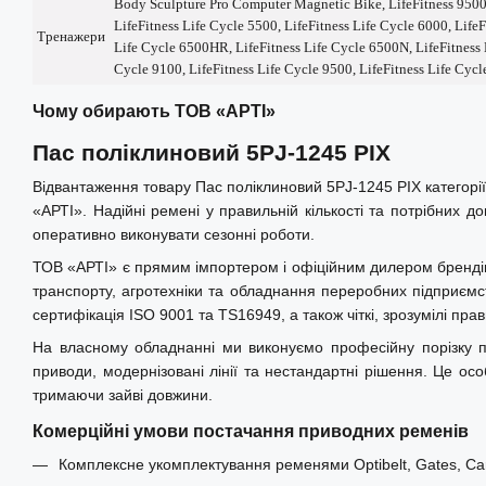
Body Sculpture Pro Computer Magnetic Bike, LifeFitness 9500
Застосування
LifeFitness Life Cycle 5500, LifeFitness Life Cycle 6000, LifeF
Тренажери
Ремінь використовується у приводах барабана пральних маш
Life Cycle 6500HR, LifeFitness Life Cycle 6500N, LifeFitness L
Cycle 9100, LifeFitness Life Cycle 9500, LifeFitness Life Cycl
Sculpture Pro Computer Magnetic Bike, LifeFitness 9500HR Bik
5500, 6000, 6500, 6500HR, 6500N, 8500, 9100, 9500, C3, C7.
Чому обирають ТОВ «АРТІ»
Альтернативні номери:
PJ1245/5 Contitech, 490J5 Gates M
Пас поліклиновий 5РJ-1245 PIX
5PJ1245 Dayco.
Переваги ременів PIX
Відвантаження товару Пас поліклиновий 5РJ-1245 PIX категорії
«АРТІ». Надійні ремені у правильній кількості та потрібних 
• Стабільна робота на високих швидкостях
оперативно виконувати сезонні роботи.
• Низький рівень шуму та вібрацій
ТОВ «АРТІ» є прямим імпортером і офіційним дилером брендів Op
• Висока гнучкість (ідеально для компактних приводів)
транспорту, агротехніки та обладнання переробних підприємст
сертифікація ISO 9001 та TS16949, а також чіткі, зрозумілі пр
• Стійкість до температур, мастил та пилу
На власному обладнанні ми виконуємо професійну порізку по
• Відповідність стандартам RMA, ISO, DIN, REACH та RoHS
приводи, модернізовані лінії та нестандартні рішення. Це ос
Про виробника
тримаючи зайві довжини.
PIX − міжнародний виробник приводних ременів із по
Комерційні умови постачання приводних ременів
спеціалізується на рішеннях для промисловості, сільського го
Серія поліклинових ременів PIX X'ceed забезпечує високу 
Комплексне укомплектування ременями Optibelt, Gates, Carl