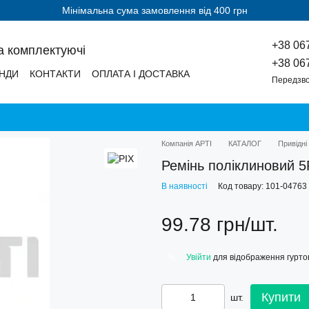
Мінімальна сума замовлення від 400 грн
+38 06
а комплектуючі
+38 06
НДИ
КОНТАКТИ
ОПЛАТА І ДОСТАВКА
Передзво
Компанія АРТІ
КАТАЛОГ
Привідні
Ремінь поліклиновий 5
В наявності
Код товару: 101-04763
99.78 грн/шт.
Увійти
для відображення гуртов
%
Купити
шт.