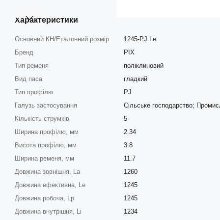
Характеристики
Основний КН/Еталонний розмір
1245-PJ Le
Бренд
PIX
Тип ременя
поліклиновий
Вид паса
гладкий
Тип профілю
PJ
Галузь застосування
Сільське господарство; Промисл
Кількість струмків
5
Ширина профілю, мм
2.34
Висота профілю, мм
3.8
Ширина ременя, мм
11.7
Довжина зовнішня, La
1260
Довжина ефективна, Le
1245
Довжина робоча, Lp
1245
Довжина внутрішня, Li
1234