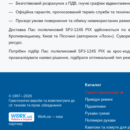
стабільну роботу навіть у складних умовах експлуатації.
Безготівковий розрахунок з ПДВ, гнучкі графіки відвантажен
Офіційна гарантія, прогнозований термін служби та технічн
Прозорі умови повернення та обміну невикористаних ремені
Доставка Пас поліклиновий 5РJ-1245 PIX здійснюється по вс
Кропивницькому, Києві та Пісочині (авторинок «Лоск»). Суво
ресурс.
Потрібен підбір Пас поліклиновий 5РJ-1245 PIX за крос-ко
проаналізувати наявні рішення, підібрати оптимальний тип ре
Каталог
Гарячі пропозиції 🔥
© 1997—2026
Привідні ремені
Гумотехнічні вироби та комплектуючі до
с/г. техніки та пром. обладнання
Підшипники
Рукави гумові
Work.ua — наш
Полімерні рукави
партнер
Камлоки та хомути для р