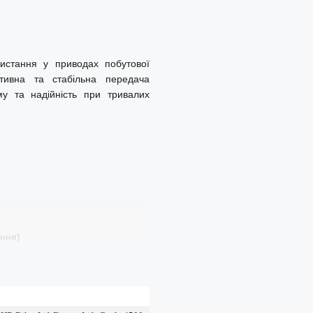
истання у приводах побутової
тивна та стабільна передача
му та надійність при тривалих
ення)