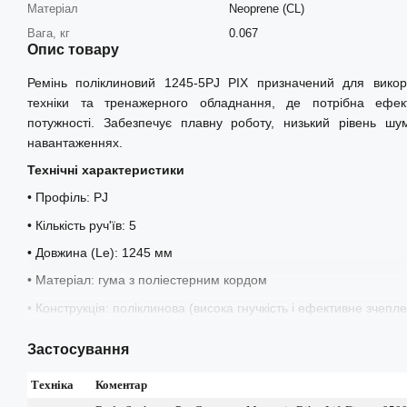
Матеріал
Neoprene (CL)
Вага, кг
0.067
Опис товару
Ремінь поліклиновий 1245-5PJ PIX призначений для викор
техніки та тренажерного обладнання, де потрібна ефек
потужності. Забезпечує плавну роботу, низький рівень шу
навантаженнях.
Технічні характеристики
• Профіль: PJ
• Кількість руч'їв: 5
• Довжина (Le): 1245 мм
• Матеріал: гума з поліестерним кордом
• Конструкція: поліклинова (висока гнучкість і ефективне зчепл
• Робочий температурний діапазон: від -25°C до +100°C
Застосування
• Антистатичні властивості
Техніка
Коментар
• Стійкість до мастил, зносу та нагріву