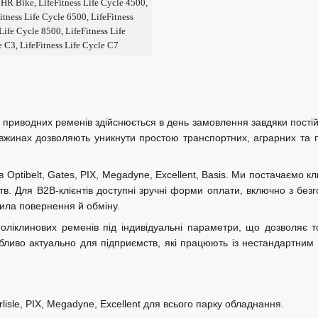
HR Bike, LifeFitness Life Cycle 4500,
itness Life Cycle 6500, LifeFitness
ин, а також у тренажерах: Body
ife Cycle 8500, LifeFitness Life
e C3, LifeFitness Life Cycle C7
e, LifeFitness Life Cycle 4500,
icro-V, RB PJ1245/5 Optibelt,
 приводних ременів здійснюється в день замовлення завдяки постій
довжинах дозволяють уникнути простою транспортних, аграрних та п
tibelt, Gates, PIX, Megadyne, Excellent, Basis. Ми постачаємо кли
в. Для B2B-клієнтів доступні зручні форми оплати, включно з безг
авила повернення й обміну.
ліклинових ременів під індивідуальні параметри, що дозволяє т
обливо актуально для підприємств, які працюють із нестандартним 
над 40-річним досвідом, що
сподарства та побутової техніки.
ефективність, довговічність та
isle, PIX, Megadyne, Excellent для всього парку обладнання.