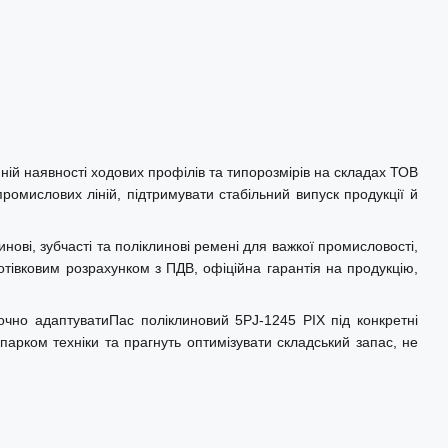
ній наявності ходових профілів та типорозмірів на складах ТОВ
ромислових ліній, підтримувати стабільний випуск продукції й
нові, зубчасті та поліклинові ремені для важкої промисловості,
отівковим розрахунком з ПДВ, офіційна гарантія на продукцію,
очно адаптуватиПас поліклиновий 5РJ-1245 PIX під конкретні
парком техніки та прагнуть оптимізувати складський запас, не