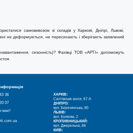
истатися самовивозом зі складів у Харкові, Дніпрі, Львові,
мені не деформуються, не пересихають і зберігають заявлений
 навантаження, сезонність)? Фахівці ТОВ «АРТІ» допоможуть
стоя.
 інформація
43 36
ХАРКІВ:
Салтівське шосе, 67-А
20 07
ДНІПРО:
вул. Березинська, 80
и вам?
ЛЬВІВ:
вул. Бузкова, 2
ti.com.ua
КРОПИВНИЦЬКИЙ:
вул. Джерельна, 88
КИЇВ: