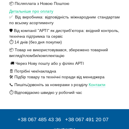
📦 Післяплата з Новою Поштою
Детальніше про оплату
✅ Від виробника: відповідність міжнародним стандартам
по всьому асортименту
🛡️ Від компанії "АРТІ" як дистриб’ютора: вхідний контроль,
технічна підтримка та сервіс
⏱️ 14 днів (без дня покупки)
📦 Товар не використовувався, збережено товарний
вигляд/пломби/комплектацію
🚚 Через Нову пошту або у філіях АРТІ
🧾 Потрібні чек/накладна
🛠️ Підбір товару та технічні поради від менеджера
📞 Пишіть/дзвоніть за номерами з розділу
Контакти
⏱️ Відповідаємо швидко у робочий час
+38 067 485 43 36
+38 067 491 20 07