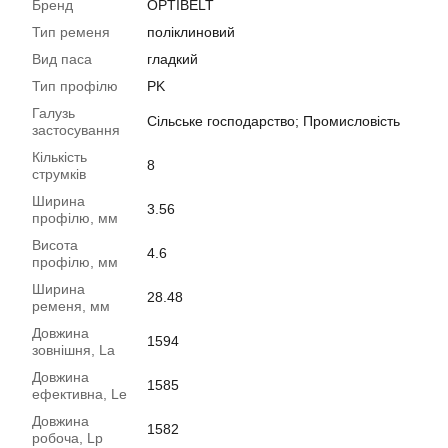
Бренд
OPTIBELT
Тип ременя
поліклиновий
Вид паса
гладкий
Тип профілю
PK
Галузь
Сільське господарство; Промисловість
застосування
Кількість
8
струмків
Ширина
3.56
профілю, мм
Висота
4.6
профілю, мм
Ширина
28.48
ременя, мм
Довжина
1594
зовнішня, La
Довжина
1585
ефективна, Le
Довжина
1582
робоча, Lp