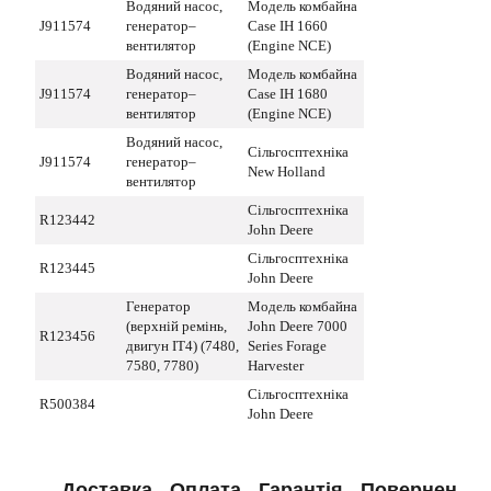
Водяний насос,
Модель комбайна
J911574
генератор–
Case IH 1660
вентилятор
(Engine NCE)
Водяний насос,
Модель комбайна
J911574
генератор–
Case IH 1680
вентилятор
(Engine NCE)
Водяний насос,
Сільгосптехніка
J911574
генератор–
New Holland
вентилятор
Сільгосптехніка
R123442
John Deere
Сільгосптехніка
R123445
John Deere
Генератор
Модель комбайна
(верхній ремінь,
John Deere 7000
R123456
двигун IT4) (7480,
Series Forage
7580, 7780)
Harvester
Сільгосптехніка
R500384
John Deere
Доставка
Оплата
Гарантія
Повернення