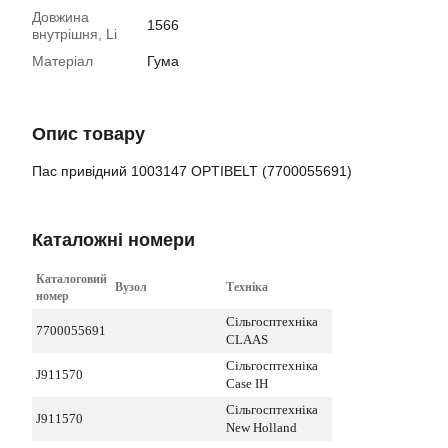
Довжина
1566
внутрішня, Li
Матеріал
Гума
Опис товару
Пас привідний 1003147 OPTIBELT (7700055691)
Каталожні номери
Каталоговий
Вузол
Техніка
номер
Сільгосптехніка
7700055691
CLAAS
Сільгосптехніка
J911570
Case IH
Сільгосптехніка
J911570
New Holland