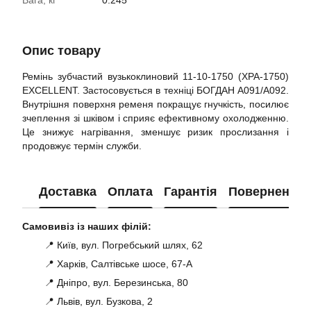
Вага, кг
0.245
Опис товару
Ремінь зубчастий вузькоклиновий 11-10-1750 (XPA-1750)
EXCELLENT. Застосовується в техніці БОГДАН А091/А092.
Внутрішня поверхня ременя покращує гнучкість, посилює
зчеплення зі шківом і сприяє ефективному охолодженню.
Це знижує нагрівання, зменшує ризик прослизання і
продовжує термін служби.
Доставка
Оплата
Гарантія
Повернення
Самовивіз із наших філій:
📍 Київ, вул. Погребський шлях, 62
📍 Харків, Салтівське шосе, 67-А
📍 Дніпро, вул. Березинська, 80
📍 Львів, вул. Бузкова, 2