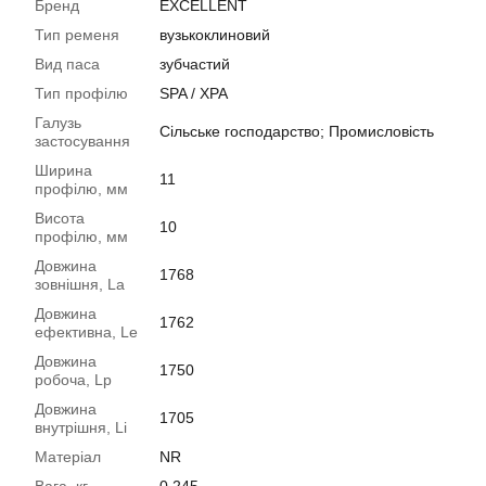
Бренд
EXCELLENT
Тип ременя
вузькоклиновий
Вид паса
зубчастий
Тип профілю
SPA / XPA
Галузь
Сільське господарство; Промисловість
застосування
Ширина
11
профілю, мм
Висота
10
профілю, мм
Довжина
1768
зовнішня, La
Довжина
1762
ефективна, Le
Довжина
1750
робоча, Lp
Довжина
1705
внутрішня, Li
Матеріал
NR