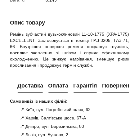
Вага, кг
0.249
Опис товару
Ремінь зубчастий вузькоклиновий 11-10-1775 (XPA-1775)
EXCELLENT. Застосовується в техніці ПАЗ-3205, ГАЗ-71,
66. Внутрішня поверхня ременя покращує гнучкість,
посилює зчеплення зі шківом і сприяє ефективному
охолодженню. Це знижує нагрівання, зменшує ризик
прослизання і продовжує термін служби.
Доставка
Оплата
Гарантія
Повернення
Самовивіз із наших філій:
📍 Київ, вул. Погребський шлях, 62
📍 Харків, Салтівське шосе, 67-А
📍 Дніпро, вул. Березинська, 80
📍 Львів, вул. Бузкова, 2