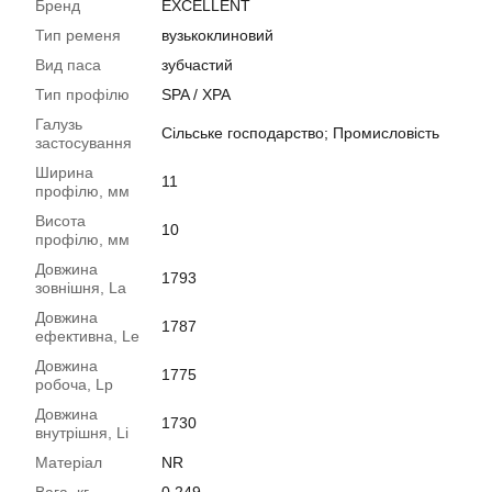
Бренд
EXCELLENT
Тип ременя
вузькоклиновий
Вид паса
зубчастий
Тип профілю
SPA / XPA
Галузь
Сільське господарство; Промисловість
застосування
Ширина
11
профілю, мм
Висота
10
профілю, мм
Довжина
1793
зовнішня, La
Довжина
1787
ефективна, Le
Довжина
1775
робоча, Lp
Довжина
1730
внутрішня, Li
Матеріал
NR