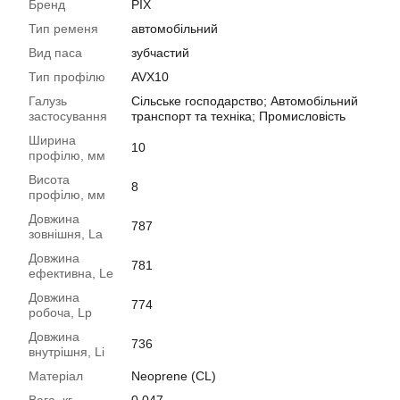
Бренд
PIX
Тип ременя
автомобільний
Вид паса
зубчастий
Тип профілю
AVХ10
Галузь
Сільське господарство; Автомобільний
застосування
транспорт та техніка; Промисловість
Ширина
10
профілю, мм
Висота
8
профілю, мм
Довжина
787
зовнішня, La
Довжина
781
ефективна, Le
Довжина
774
робоча, Lp
Довжина
736
внутрішня, Li
Матеріал
Neoprene (CL)