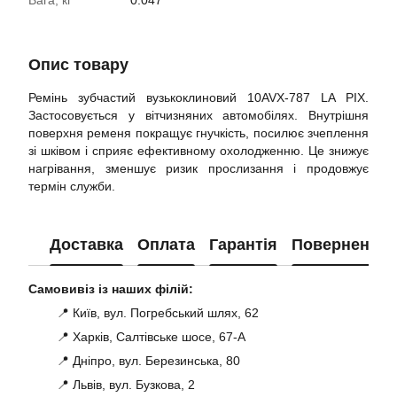
Вага, кг
0.047
Опис товару
Ремінь зубчастий вузькоклиновий 10AVX-787 LA PIX.
Застосовується у вітчизняних автомобілях. Внутрішня
поверхня ременя покращує гнучкість, посилює зчеплення
зі шківом і сприяє ефективному охолодженню. Це знижує
нагрівання, зменшує ризик прослизання і продовжує
термін служби.
Доставка
Оплата
Гарантія
Повернення
Самовивіз із наших філій:
📍 Київ, вул. Погребський шлях, 62
📍 Харків, Салтівське шосе, 67-А
📍 Дніпро, вул. Березинська, 80
📍 Львів, вул. Бузкова, 2