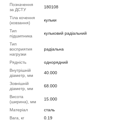
Позначення
180108
за ДСТУ
Тіла кочення
кульки
(ковзання)
Тип
кульковий радіальний
підшипника
Тип
восприятия
радіальна
нагрузки
Рядність
однорядний
Внутрішній
40.000
діаметр, мм
Зовнішній
68.000
діаметр, мм
Висота
15.000
(ширина), мм
Матеріал
сталь
Вага, кг
0.19