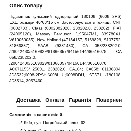
Опис товару
Підшипник кульковий однорядний 180108 (6008 2RS)
EXL, розміри 40*68*15 см. Застосовується в техниці: CNH
(9802733), Claas (0002382020, 238202.0, 238202), FIAT
(24905120), Massey Ferguson (195047M1, 339780X1,
V610060085), New Holland (47134157, 5169829, S107752,
81866857), SAAB (9381450); CA 058/238202.0,
/28042480/5169829/81866857/84156144/86516078, CA
058/238202.0,
/28042480/5169829/81866857/84156144/86516078
AC671155/ 25091, 238202.0, CA104; CA058; 01138894;
JD8532;6008-2RSH;6008LLU;6008DDU, ST571 /180108,
JD8514, 3057460.
Доставка
Оплата
Гарантія
Повернення
Самовивіз із наших філій:
📍 Київ, вул. Погребський шлях, 62
📍 Харків, Салтівське шосе, 67-А