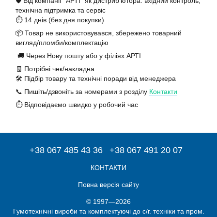
🛡️ Від компанії "АРТІ" як дистриб’ютора: вхідний контроль,
технічна підтримка та сервіс
⏱️ 14 днів (без дня покупки)
📦 Товар не використовувався, збережено товарний
вигляд/пломби/комплектацію
🚚 Через Нову пошту або у філіях АРТІ
🧾 Потрібні чек/накладна
🛠️ Підбір товару та технічні поради від менеджера
📞 Пишіть/дзвоніть за номерами з розділу
Контакти
⏱️ Відповідаємо швидко у робочий час
+38 067 485 43 36
+38 067 491 20 07
КОНТАКТИ
Повна версія сайту
© 1997—2026
Гумотехнічні вироби та комплектуючі до с/г. техніки та пром.