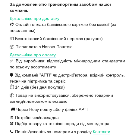
За домовленістю транспортним засобом нашої
компанії.
Детальніше про доставку
💳 Онлайн оплата банківською карткою без комісії (за
посиланням)
💵 Безготівковий банківський переказ (рахунок)
📦 Післяплата з Новою Поштою
Детальніше про оплату
✅ Від виробника: відповідність міжнародним стандартам
по всьому асортименту
🛡️ Від компанії "АРТІ" як дистриб’ютора: вхідний контроль,
технічна підтримка та сервіс
⏱️ 14 днів (без дня покупки)
📦 Товар не використовувався, збережено товарний
вигляд/пломби/комплектацію
🚚 Через Нову пошту або у філіях АРТІ
🧾 Потрібні чек/накладна
🛠️ Підбір товару та технічні поради від менеджера
📞 Пишіть/дзвоніть за номерами з розділу
Контакти