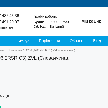
7 485 43 36
Графік роботи:
Мій кошик
7 491 20 07
Будні:
09:00–17:30
Сб, Нд:
Вихідний
нити вам?
Порівняння
Обране
Вхід
Укр
Рус
ики
Підшипник 180206 (6206 2RSR C3) ZVL (Словаччина)
06 2RSR C3) ZVL (Словаччина),
их цін