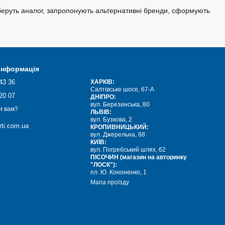
дберуть аналог, запропонують альтернативні бренди, сформують
 інформація
43 36
ХАРКІВ:
Салтівське шосе, 67-А
20 07
ДНІПРО:
вул. Березинська, 80
и вам?
ЛЬВІВ:
вул. Бузкова, 2
ti.com.ua
КРОПИВНИЦЬКИЙ:
вул. Джерельна, 88
КИЇВ:
вул. Погребський шлях, 62
ПІСОЧИН (магазин на авторинку
"ЛОСК"):
пл. Ю. Кононенко, 1
Мапа проїзду