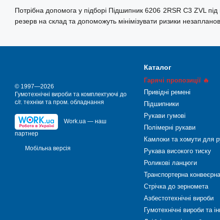
Потрібна допомога у підборі Підшипник 6206 2RSR C3 ZVL під 
резерв на склад та допоможуть мінімізувати ризики незаплано
Каталог
Гарячі пропозиції 🔥
© 1997—2026
Привідні ремені
Гумотехнічні вироби та комплектуючі до
с/г. техніки та пром. обладнання
Підшипники
Рукави гумові
Work.ua — наш
Полімерні рукави
партнер
Камлоки та хомути для р
Мобільна версія
Рукава високого тиску
Роликові ланцюги
Транспортерна конвеєрна
Стрічка до зерномета
Азбестотехнічні вироби
Гумотехнічні вироби та і