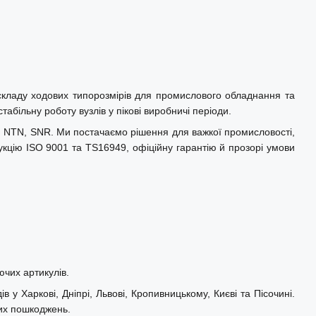
складу ходових типорозмірів для промислового обладнання та
абільну роботу вузлів у пікові виробничі періоди.
L, NTN, SNR. Ми постачаємо рішення для важкої промисловості,
укцію ISO 9001 та TS16949, офіційну гарантію й прозорі умови
ючих артикулів.
 у Харкові, Дніпрі, Львові, Кропивницькому, Києві та Пісочині.
них пошкоджень.