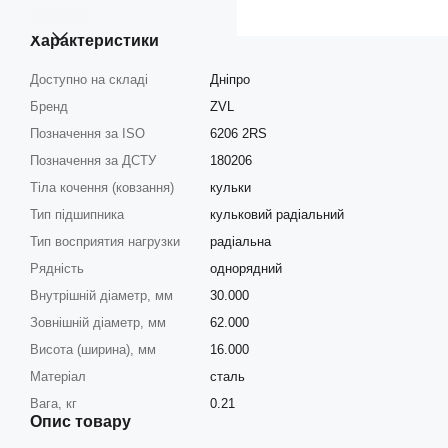
Характеристики
Доступно на складі
Дніпро
Бренд
ZVL
Позначення за ISO
6206 2RS
Позначення за ДСТУ
180206
Тіла кочення (ковзання)
кульки
Тип підшипника
кульковий радіальний
Тип восприятия нагрузки
радіальна
Рядність
однорядний
Внутрішній діаметр, мм
30.000
Зовнішній діаметр, мм
62.000
Висота (ширина), мм
16.000
Матеріал
сталь
Вага, кг
0.21
Опис товару