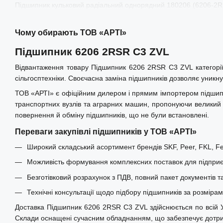
Підшипник кульковий радіальний однорядний 180206 (6206-2
Чому обирають ТОВ «АРТІ»
Підшипник 6206 2RSR C3 ZVL
Відвантаження товару Підшипник 6206 2RSR C3 ZVL категорії
сільгосптехніки. Своєчасна заміна підшипників дозволяє уникну
ТОВ «АРТІ» є офіційним дилером і прямим імпортером підшипни
транспортних вузлів та аграрних машин, пропонуючи великий і
повернення й обміну підшипників, що не були встановлені.
Переваги закупівлі підшипників у ТОВ «АРТІ»
Широкий складський асортимент брендів SKF, Peer, FKL, Fer
Можливість формування комплексних поставок для підприєм
Безготівковий розрахунок з ПДВ, повний пакет документів т
Технічні консультації щодо підбору підшипників за розміра
Доставка Підшипник 6206 2RSR C3 ZVL здійснюється по всій Укра
Склади оснащені сучасним обладнанням, що забезпечує дотрима