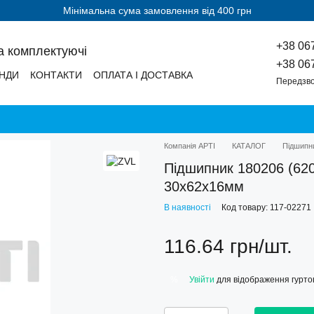
Мінімальна сума замовлення від 400 грн
+38 06
а комплектуючі
+38 06
НДИ
КОНТАКТИ
ОПЛАТА І ДОСТАВКА
Передзво
Компанія АРТІ
КАТАЛОГ
Підшипн
Підшипник 180206 (62
30х62х16мм
В наявності
Код товару: 117-02271
116.64 грн/шт.
Увійти
для відображення гуртов
%