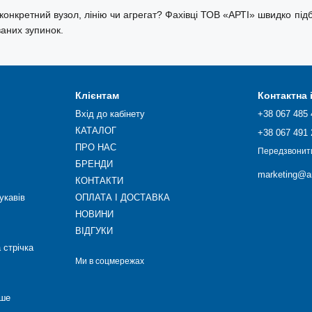
конкретний вузол, лінію чи агрегат? Фахівці ТОВ «АРТІ» швидко пі
ваних зупинок.
Клієнтам
Контактна
Вхід до кабінету
+38 067 485 
КАТАЛОГ
+38 067 491 
ПРО НАС
Передзвонит
БРЕНДИ
marketing@ar
КОНТАКТИ
укавів
ОПЛАТА І ДОСТАВКА
НОВИНИ
ВІДГУКИ
 стрічка
Ми в соцмережах
нше