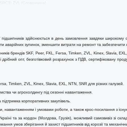
RSRС3) ZVL (Словаччина)
 підшипників здійснюється в день замовлення завдяки широкому 
ти аварійних зупинок, зменшити витрати на ремонт та забезпечити ст
ків брендів SKF, Peer, FKL, Fersa, Timken, ZVL, Kinex, Slavia, EX
 дрібний опт, безготівковий розрахунок з ПДВ, сертифіковану прод
sa, Timken, ZVL, Kinex, Slavia, EXL, NTN, SNR для різних галузей.
ства чи агрохолдингу під сезонні навантаження.
а підтримка корпоративних закупівель.
ми, навантаженням і умовами роботи, а також крос-посилання з існу
їні та за кордон (Молдова, Грузія), можливий самовивіз зі складів
ння умов зберігання й захист підшипників від корозії та механіч