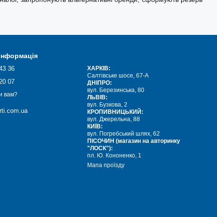
 інформація
43 36
ХАРКІВ:
Салтівське шосе, 67-А
20 07
ДНІПРО:
вул. Березинська, 80
и вам?
ЛЬВІВ:
вул. Бузкова, 2
ti.com.ua
КРОПИВНИЦЬКИЙ:
вул. Джерельна, 88
КИЇВ:
вул. Погребський шлях, 62
ПІСОЧИН (магазин на авторинку
"ЛОСК"):
пл. Ю. Кононенко, 1
Мапа проїзду