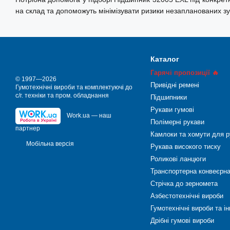
на склад та допоможуть мінімізувати ризики незапланованих з
Каталог
Гарячі пропозиції 🔥
© 1997—2026
Привідні ремені
Гумотехнічні вироби та комплектуючі до
с/г. техніки та пром. обладнання
Підшипники
Рукави гумові
Work.ua — наш
Полімерні рукави
партнер
Камлоки та хомути для р
Мобільна версія
Рукава високого тиску
Роликові ланцюги
Транспортерна конвеєрна
Стрічка до зерномета
Азбестотехнічні вироби
Гумотехнічні вироби та і
Дрібні гумові вироби