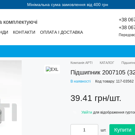
Мінімальна сума замовлення від 400 грн
+38 06
а комплектуючі
+38 06
НДИ
КОНТАКТИ
ОПЛАТА І ДОСТАВКА
Передзво
Компанія АРТІ
КАТАЛОГ
Підшипн
Підшипник 2007105 (3
В наявності
Код товару: 117-03562
39.41 грн/шт.
Увійти
для відображення гуртов
%
Купити
шт.