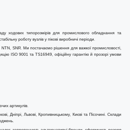
ладу ходових типорозмірів для промислового обладнання та
абільну роботу вузлів у пікові виробничі періоди.
L, NTN, SNR. Ми постачаємо рішення для важкої промисловості,
укцію ISO 9001 та TS16949, офіційну гарантію й прозорі умови
ючих артикулів.
ові, Дніпрі, Львові, Кропивницькому, Києві та Пісочині. Склади
оджень.
 аналог, запропонують альтернативні бренди, сформують резерв