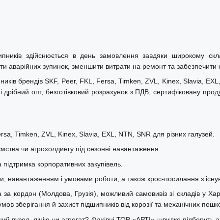
ипників здійснюється в день замовлення завдяки широкому ск
ти аварійних зупинок, зменшити витрати на ремонт та забезпечити ст
ків брендів SKF, Peer, FKL, Fersa, Timken, ZVL, Kinex, Slavia, EX
 дрібний опт, безготівковий розрахунок з ПДВ, сертифіковану прод
sa, Timken, ZVL, Kinex, Slavia, EXL, NTN, SNR для різних галузей.
ства чи агрохолдингу під сезонні навантаження.
а підтримка корпоративних закупівель.
ми, навантаженням і умовами роботи, а також крос-посилання з існу
за кордон (Молдова, Грузія), можливий самовивіз зі складів у Харк
в зберігання й захист підшипників від корозії та механічних пошк
ний вузол, лінію чи агрегат? Фахівці ТОВ «АРТІ» швидко підберуть