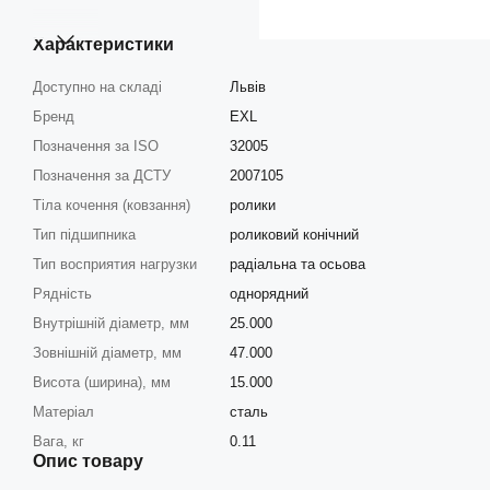
Характеристики
Доступно на складі
Львів
Бренд
EXL
Позначення за ISO
32005
Позначення за ДСТУ
2007105
Тіла кочення (ковзання)
ролики
Тип підшипника
роликовий конічний
Тип восприятия нагрузки
радіальна та осьова
Рядність
однорядний
Внутрішній діаметр, мм
25.000
Зовнішній діаметр, мм
47.000
Висота (ширина), мм
15.000
Матеріал
сталь
Вага, кг
0.11
Опис товару