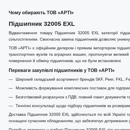
Чому обирають ТОВ «АРТІ»
Підшипник 32005 EXL
Відвантаження товару Підшипник 32005 EXL категорії підш
сільгосптехніки. Своєчасна заміна підшипників дозволяє уникну
ТОВ «АРТІ» є офіційним дилером і прямим імпортером підшипни
транспортних вузлів та аграрних машин, пропонуючи великий і
повернення й обміну підшипників, що не були встановлені.
Переваги закупівлі підшипників у ТОВ «АРТІ»
Широкий складський асортимент брендів SKF, Peer, FKL, Fer
Можливість формування комплексних поставок для підприєм
Безготівковий розрахунок з ПДВ, повний пакет документів т
Технічні консультації щодо підбору підшипників за розміра
Доставка Підшипник 32005 EXL здійснюється по всій Україні та 
оснащені сучасним обладнанням, що забезпечує дотримання умо
Потрібна допомога у підборі Підшипник 32005 EXL під конкрет