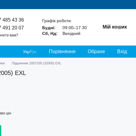
7 485 43 36
Графік роботи:
Мій кошик
7 491 20 07
Будні:
09:00–17:30
Сб, Нд:
Вихідний
нити вам?
Порівняння
Обране
Вхід
Укр
Рус
ики
Підшипник 2007105 (32005) EXL
2005) EXL
их цін