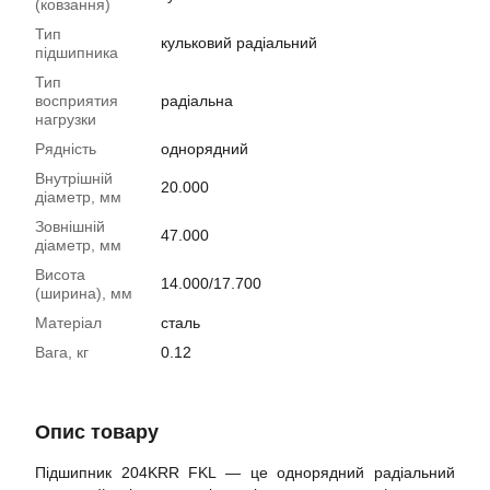
(ковзання)
Тип
кульковий радіальний
підшипника
Тип
восприятия
радіальна
нагрузки
Рядність
однорядний
Внутрішній
20.000
діаметр, мм
Зовнішній
47.000
діаметр, мм
Висота
14.000/17.700
(ширина), мм
Матеріал
сталь
Вага, кг
0.12
Опис товару
Підшипник 204KRR FKL — це однорядний радіальний