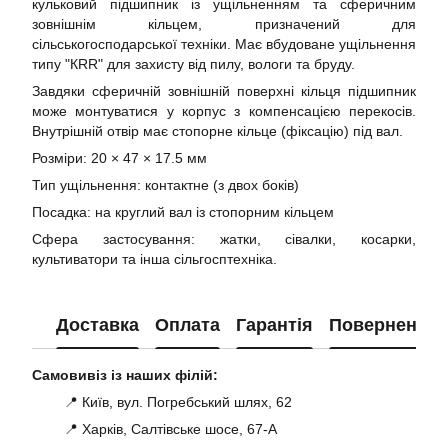
кульковий підшипник із ущільненням та сферичним
зовнішнім кільцем, призначений для
сільськогосподарської техніки. Має вбудоване ущільнення
типу "КRR" для захисту від пилу, вологи та бруду.
Завдяки сферичній зовнішній поверхні кільця підшипник
може монтуватися у корпус з компенсацією перекосів.
Внутрішній отвір має стопорне кільце (фіксацію) під вал.
Розміри: 20 × 47 × 17.5 мм
Тип ущільнення: контактне (з двох боків)
Посадка: на круглий вал із стопорним кільцем
Сфера застосування: жатки, сівалки, косарки,
культиватори та інша сільгосптехніка.
Доставка
Оплата
Гарантія
Повернення
Самовивіз із наших філій:
📍 Київ, вул. Погребський шлях, 62
📍 Харків, Салтівське шосе, 67-А