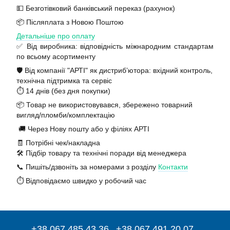
💵 Безготівковий банківський переказ (рахунок)
📦 Післяплата з Новою Поштою
Детальніше про оплату
✅ Від виробника: відповідність міжнародним стандартам
по всьому асортименту
🛡️ Від компанії "АРТІ" як дистриб’ютора: вхідний контроль,
технічна підтримка та сервіс
⏱️ 14 днів (без дня покупки)
📦 Товар не використовувався, збережено товарний
вигляд/пломби/комплектацію
🚚 Через Нову пошту або у філіях АРТІ
🧾 Потрібні чек/накладна
🛠️ Підбір товару та технічні поради від менеджера
📞 Пишіть/дзвоніть за номерами з розділу
Контакти
⏱️ Відповідаємо швидко у робочий час
+38 067 485 43 36
+38 067 491 20 07