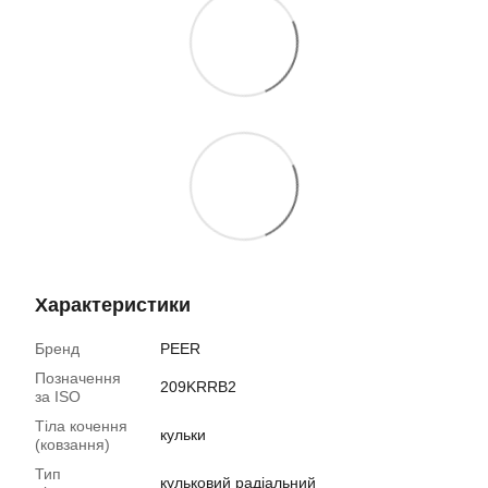
Характеристики
Бренд
PEER
Позначення
209KRRB2
за ISO
Тіла кочення
кульки
(ковзання)
Тип
кульковий радіальний