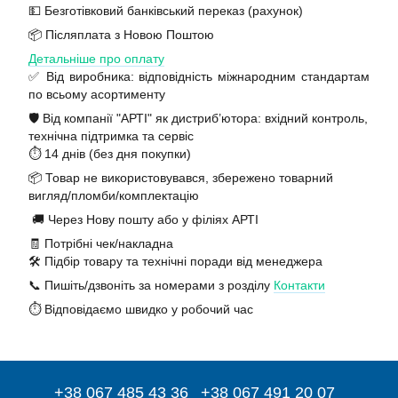
💵 Безготівковий банківський переказ (рахунок)
📦 Післяплата з Новою Поштою
Детальніше про оплату
✅ Від виробника: відповідність міжнародним стандартам
по всьому асортименту
🛡️ Від компанії "АРТІ" як дистриб’ютора: вхідний контроль,
технічна підтримка та сервіс
⏱️ 14 днів (без дня покупки)
📦 Товар не використовувався, збережено товарний
вигляд/пломби/комплектацію
🚚 Через Нову пошту або у філіях АРТІ
🧾 Потрібні чек/накладна
🛠️ Підбір товару та технічні поради від менеджера
📞 Пишіть/дзвоніть за номерами з розділу
Контакти
⏱️ Відповідаємо швидко у робочий час
+38 067 485 43 36
+38 067 491 20 07