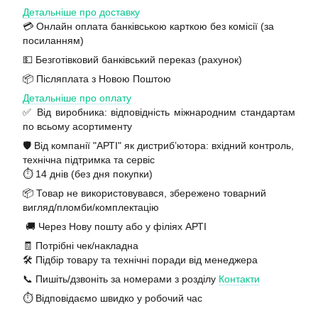
Детальніше про доставку
💳 Онлайн оплата банківською карткою без комісії (за
посиланням)
💵 Безготівковий банківський переказ (рахунок)
📦 Післяплата з Новою Поштою
Детальніше про оплату
✅ Від виробника: відповідність міжнародним стандартам
по всьому асортименту
🛡️ Від компанії "АРТІ" як дистриб’ютора: вхідний контроль,
технічна підтримка та сервіс
⏱️ 14 днів (без дня покупки)
📦 Товар не використовувався, збережено товарний
вигляд/пломби/комплектацію
🚚 Через Нову пошту або у філіях АРТІ
🧾 Потрібні чек/накладна
🛠️ Підбір товару та технічні поради від менеджера
📞 Пишіть/дзвоніть за номерами з розділу
Контакти
⏱️ Відповідаємо швидко у робочий час