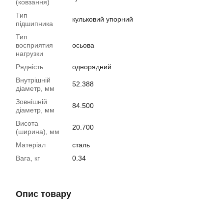
(ковзання)
Тип
кульковий упорний
підшипника
Тип
восприятия
осьова
нагрузки
Рядність
однорядний
Внутрішній
52.388
діаметр, мм
Зовнішній
84.500
діаметр, мм
Висота
20.700
(ширина), мм
Матеріал
сталь
Вага, кг
0.34
Опис товару