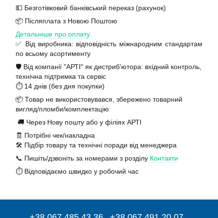
💵 Безготівковий банківський переказ (рахунок)
📦 Післяплата з Новою Поштою
Детальніше про оплату
✅ Від виробника: відповідність міжнародним стандартам
по всьому асортименту
🛡️ Від компанії "АРТІ" як дистриб’ютора: вхідний контроль,
технічна підтримка та сервіс
⏱️ 14 днів (без дня покупки)
📦 Товар не використовувався, збережено товарний
вигляд/пломби/комплектацію
🚚 Через Нову пошту або у філіях АРТІ
🧾 Потрібні чек/накладна
🛠️ Підбір товару та технічні поради від менеджера
📞 Пишіть/дзвоніть за номерами з розділу
Контакти
⏱️ Відповідаємо швидко у робочий час
+38 067 485 43 36
+38 067 491 20 07