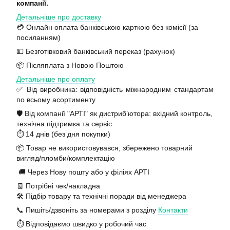
компанії.
Детальніше про доставку
💳 Онлайн оплата банківською карткою без комісії (за
посиланням)
💵 Безготівковий банківський переказ (рахунок)
📦 Післяплата з Новою Поштою
Детальніше про оплату
✅ Від виробника: відповідність міжнародним стандартам
по всьому асортименту
🛡️ Від компанії "АРТІ" як дистриб’ютора: вхідний контроль,
технічна підтримка та сервіс
⏱️ 14 днів (без дня покупки)
📦 Товар не використовувався, збережено товарний
вигляд/пломби/комплектацію
🚚 Через Нову пошту або у філіях АРТІ
🧾 Потрібні чек/накладна
🛠️ Підбір товару та технічні поради від менеджера
📞 Пишіть/дзвоніть за номерами з розділу
Контакти
⏱️ Відповідаємо швидко у робочий час