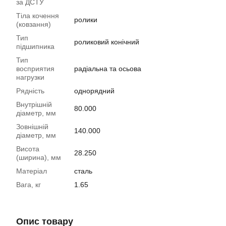
за ДСТУ
Тіла кочення
ролики
(ковзання)
Тип
роликовий конічний
підшипника
Тип
восприятия
радіальна та осьова
нагрузки
Рядність
однорядний
Внутрішній
80.000
діаметр, мм
Зовнішній
140.000
діаметр, мм
Висота
28.250
(ширина), мм
Матеріал
сталь
Вага, кг
1.65
Опис товару