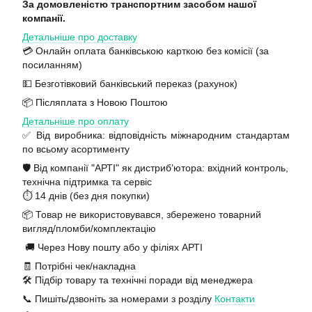
За домовленістю транспортним засобом нашої
компанії.
Детальніше про доставку
💳 Онлайн оплата банківською карткою без комісії (за
посиланням)
💵 Безготівковий банківський переказ (рахунок)
📦 Післяплата з Новою Поштою
Детальніше про оплату
✅ Від виробника: відповідність міжнародним стандартам
по всьому асортименту
🛡️ Від компанії "АРТІ" як дистриб’ютора: вхідний контроль,
технічна підтримка та сервіс
⏱️ 14 днів (без дня покупки)
📦 Товар не використовувався, збережено товарний
вигляд/пломби/комплектацію
🚚 Через Нову пошту або у філіях АРТІ
🧾 Потрібні чек/накладна
🛠️ Підбір товару та технічні поради від менеджера
📞 Пишіть/дзвоніть за номерами з розділу
Контакти