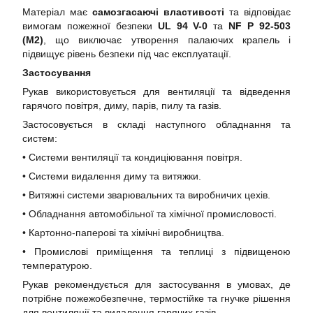
Матеріал має
самозгасаючі властивості
та відповідає
вимогам пожежної безпеки
UL 94 V-0
та
NF P 92-503
(M2)
, що виключає утворення палаючих крапель і
підвищує рівень безпеки під час експлуатації.
Застосування
Рукав використовується для вентиляції та відведення
гарячого повітря, диму, парів, пилу та газів.
Застосовується в складі наступного обладнання та
систем:
• Системи вентиляції та кондиціювання повітря.
• Системи видалення диму та витяжки.
• Витяжні системи зварювальних та виробничих цехів.
• Обладнання автомобільної та хімічної промисловості.
• Картонно-паперові та хімічні виробництва.
• Промислові приміщення та теплиці з підвищеною
температурою.
Рукав рекомендується для застосування в умовах, де
потрібне пожежобезпечне, термостійке та гнучке рішення
для вентиляції та видалення гарячих газів.