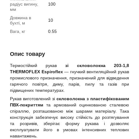
радіус вигину,
100
мм
Довжина в
10
бухті, м
Вага, кг
0.55
Опис товару
Термостійкий рукав
зі скловолокна 203-1,8
THERMOFLEX Espiroflex
— гнучкий вентиляційний рукав
промислового призначення, призначений для відведення
гарячого повітря, диму, парів, пилу та газів при
підвищених температурах.
Рукав виготовлений зі
скловолокна з пластифікованим
ПВХ-покриттям
та армований оцинкованою сталевою
спіраллю, розташованою між шарами матеріалу. Така
конструкція забезпечує високу стійкість до розтягування
та розривів, зберігає форму рукава і дозволяє
експлуатувати його в умовах інтенсивних теплових
навантажень.