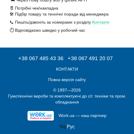
🚚 Через Нову пошту або у філіях АРТІ
🧾 Потрібні чек/накладна
🛠️ Підбір товару та технічні поради від менеджера
📞 Пишіть/дзвоніть за номерами з розділу
Контакти
⏱️ Відповідаємо швидко у робочий час
+38 067 485 43 36
+38 067 491 20 07
КОНТАКТИ
Повна версія сайту
© 1997—2026
Гумотехнічні вироби та комплектуючі до с/г. техніки та пром.
обладнання
Work.ua — наш партнер
Укр
Рус