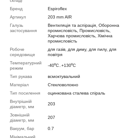
складі
Бренд
Espiroflex
Артикул
203 mm AIR
Галузь
Вентиляція та аспірація, Оборонна
застосування
промисловість, Промисловість,
Харчова промисловість, Хімічна
промисловість
Робоче
для газів, для диму, для пилу, для
середовище
повітря
Температурний
-40⁰С..+130⁰С
режим
Тип рукава
всмоктувальний
Матеріал
Стекловолокно
Тип посилення
оцинкована сталева спіраль
Внутрішній
203
діаметр, мм
Зовнішній
207
діаметр, мм
Вакуум, бар
0.7
Мінімальний