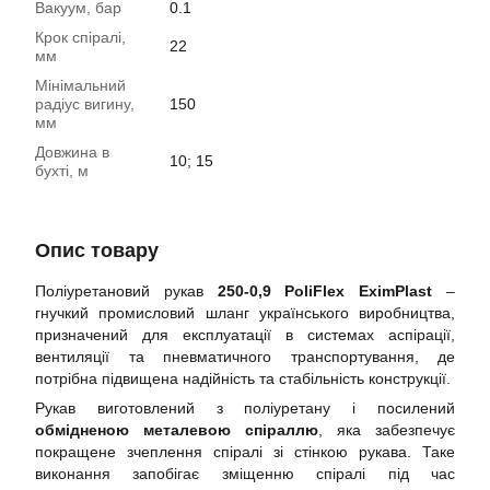
Вакуум, бар
0.1
Крок спіралі,
22
мм
Мінімальний
радіус вигину,
150
мм
Довжина в
10; 15
бухті, м
Опис товару
Поліуретановий рукав
250-0,9 PoliFlex EximPlast
–
гнучкий промисловий шланг українського виробництва,
призначений для експлуатації в системах аспірації,
вентиляції та пневматичного транспортування, де
потрібна підвищена надійність та стабільність конструкції.
Рукав виготовлений з поліуретану і посилений
обмідненою металевою спіраллю
, яка забезпечує
покращене зчеплення спіралі зі стінкою рукава. Таке
виконання запобігає зміщенню спіралі під час