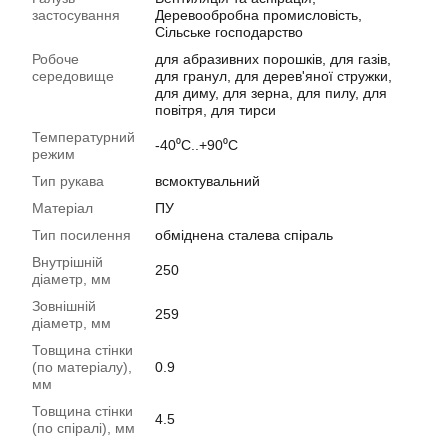
застосування
Деревообробна промисловість,
Сільське господарство
Робоче
для абразивних порошків, для газів,
середовище
для гранул, для дерев'яної стружки,
для диму, для зерна, для пилу, для
повітря, для тирси
Температурний
-40⁰С..+90⁰С
режим
Тип рукава
всмоктувальний
Матеріал
ПУ
Тип посилення
обміднена сталева спіраль
Внутрішній
250
діаметр, мм
Зовнішній
259
діаметр, мм
Товщина стінки
(по матеріалу),
0.9
мм
Товщина стінки
4.5
(по спіралі), мм