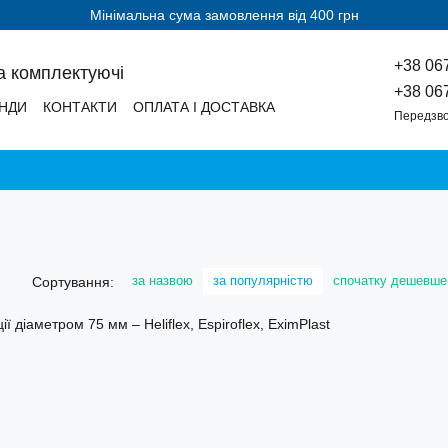
Мінімальна сума замовлення від 400 грн
+38 06
а комплектуючі
+38 06
НДИ
КОНТАКТИ
ОПЛАТА І ДОСТАВКА
Передзво
за назвою
за популярністю
спочатку дешевше
Сортування: