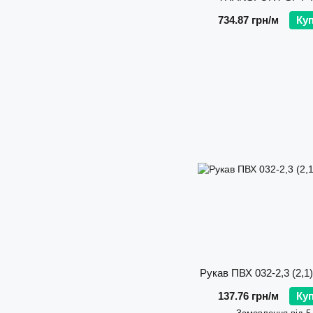
Espiroflex
734.87 грн/м
Ку
Рукав ПВХ 032-2,3 (2,1
137.76 грн/м
Ку