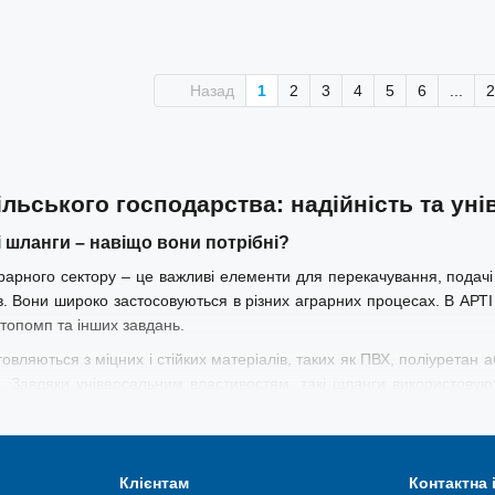
Назад
1
2
3
4
5
6
...
2
ільського господарства: надійність та уні
і шланги
–
навіщо вони потрібні?
арного сектору – це важливі елементи для перекачування, подачі т
в. Вони широко застосовуються в різних аграрних процесах. В АРТІ
топомп та інших завдань.
овляються з міцних і стійких матеріалів, таких як ПВХ, поліуретан а
ів. Завдяки універсальним властивостям, такі шланги використовую
ільського господарства: види та признач
Клієнтам
Контактна