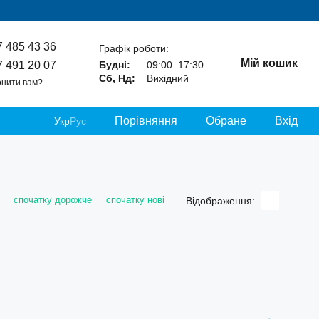
7 485 43 36
Графік роботи:
Мій кошик
7 491 20 07
Будні:
09:00–17:30
Сб, Нд:
Вихідний
нити вам?
Порівняння
Обране
Вхід
Укр
Рус
спочатку дорожче
спочатку нові
Відображення: