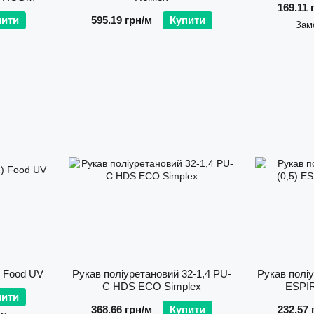
169.11 
пити
595.19 грн/м
Купити
Зам
) Food UV
Рукав поліуретановий 32-1,4 PU-
Рукав поліу
C HDS ECO Simplex
ESPIR
пити
368.66 грн/м
Купити
232.57 