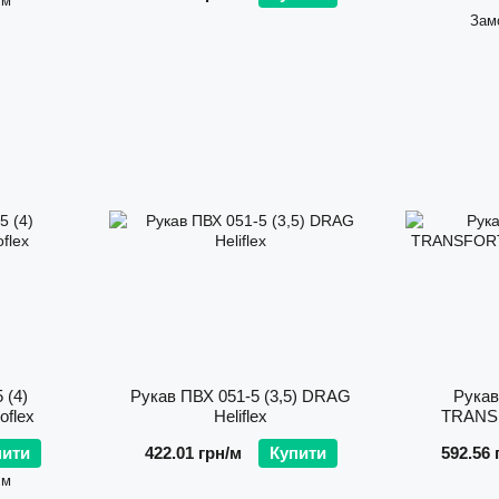
 м
Зам
 (4)
Рукав ПВХ 051-5 (3,5) DRAG
Рукав
flex
Heliflex
TRANS
пити
422.01 грн/м
Купити
592.56 
 м