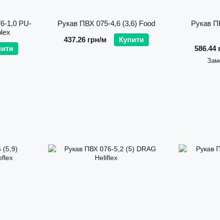
6-1,0 PU-
Рукав ПВХ 075-4,6 (3,6) Food
Рукав П
lex
437.26 грн/м
Купити
пити
586.44 
Зам