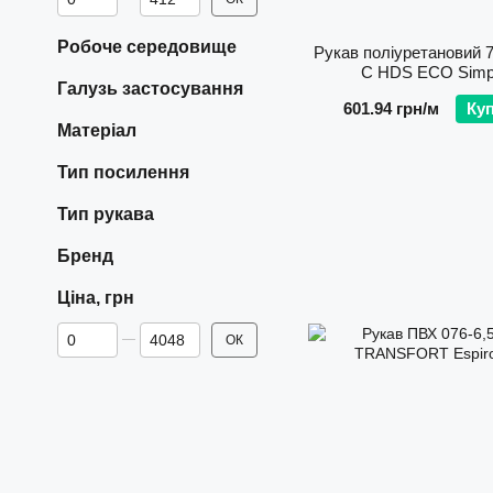
Робоче середовище
Рукав поліуретановий 7
C HDS ECO Simp
Галузь застосування
601.94 грн/м
Ку
Матеріал
Тип посилення
Тип рукава
Бренд
Ціна, грн
Від Ціна, грн
До Ціна, грн
ОК