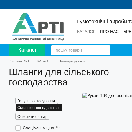
Перейти до основного контенту
Гумотехнічні вироби т
КАТАЛОГ
ПРО НАС
БРЕ
НОВИНИ
ВІДГУКИ
Каталог
Компанія АРТІ
КАТАЛОГ
Полімерні рукави
Шланги для сільського
господарства
Галузь застосування:
Сільське господарство
Очистити фільтр
16
Спеціальна ціна