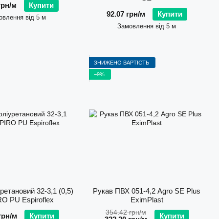
грн/м
Купити
92.07 грн/м
Купити
овлення від 5 м
Замовлення від 5 м
ЗНИЖЕНО ВАРТІСТЬ
−9%
ретановий 32-3,1 (0,5)
Рукав ПВХ 051-4,2 Agro SE Plus
O PU Espiroflex
EximPlast
354.42 грн/м
грн/м
Купити
Купити