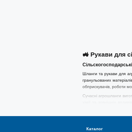
🚜
Рукави для с
Сільскогосподарськ
Шланги та рукави для агр
гранульованих матеріалі
обприскувачів, роботи мо
Сучасні агрошланги вигот
хімії та зовнішніх вплив
промисловій сферах.
📋
Шланги для с
Каталог