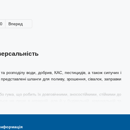
0
Вперед
версальність
а розподілу води, добрив, КАС, пестицидів, а також сипучих і
 представлені шланги для поливу, зрошення, сівалок, заправки
бо гума, що робить їх довговічними, зносостійкими, стійкими до
ться не лише в аграрній, але й у будівельній, комунальній та
ення
 інформація