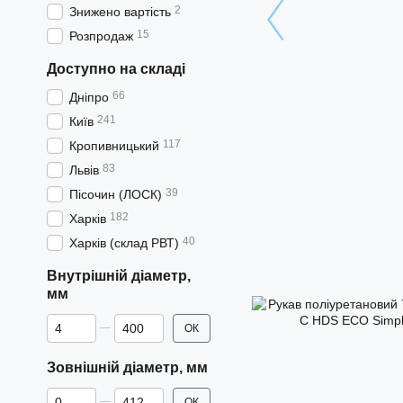
2
Знижено вартість
15
Розпродаж
Доступно на складі
66
Дніпро
241
Київ
117
Кропивницький
83
Львів
39
Пісочин (ЛОСК)
182
Харків
40
Харків (склад РВТ)
Внутрішній діаметр,
мм
Від Внутрішній діаметр, мм
До Внутрішній діаметр, мм
ОК
Зовнішній діаметр, мм
Від Зовнішній діаметр, мм
До Зовнішній діаметр, мм
ОК