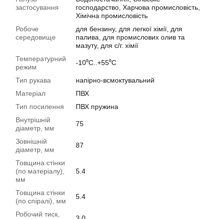
застосування
господарство, Харчова промисловість,
Хімічна промисловість
Робоче
для бензину, для легкої хімії, для
середовище
палива, для промислових олив та
мазуту, для с/г. хімії
Температурний
-10⁰С..+55⁰С
режим
Тип рукава
напірно-всмоктувальний
Матеріал
ПВХ
Тип посилення
ПВХ пружина
Внутрішній
75
діаметр, мм
Зовнішній
87
діаметр, мм
Товщина стінки
(по матеріалу),
5.4
мм
Товщина стінки
5.4
(по спіралі), мм
Робочий тиск,
3.0