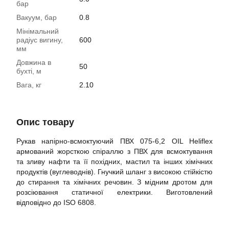
бар
Вакуум, бар
0.8
Мінімальний
радіус вигину,
600
мм
Довжина в
50
бухті, м
Вага, кг
2.10
Опис товару
Рукав напірно-всмоктуючий ПВХ 075-6,2 OIL Heliflex
армований жорсткою спіраллю з ПВХ для всмоктування
та зливу нафти та її похідних, мастил та інших хімічних
продуктів (вуглеводнів). Гнучкий шланг з високою стійкістю
до стирання та хімічних речовин. З мідним дротом для
розсіювання статичної електрики. Виготовлений
відповідно до ISO 6808.