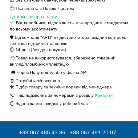
💵 Безготівковий банківський переказ (рахунок)
📦 Післяплата з Новою Поштою
Детальніше про оплату
✅ Від виробника: відповідність міжнародним стандартам
по всьому асортименту
🛡️ Від компанії "АРТІ" як дистриб’ютора: вхідний контроль,
технічна підтримка та сервіс
⏱️ 14 днів (без дня покупки)
📦 Товар не використовувався, збережено товарний
вигляд/пломби/комплектацію
🚚 Через Нову пошту або у філіях АРТІ
🧾 Потрібні чек/накладна
🛠️ Підбір товару та технічні поради від менеджера
📞 Пишіть/дзвоніть за номерами з розділу
Контакти
⏱️ Відповідаємо швидко у робочий час
+38 067 485 43 36
+38 067 491 20 07