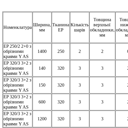
Товщина
Тов
Ширина,
Тканина
Кількість
верхньої
ниж
Номенклатура
мм
ЕР
шарів
обкладинки,
обкла
мм
EP 250/2 2+0 з
обрізними
1400
250
2
2
краями Y AS
EP 320/3 3+2 з
обрізними
140
320
3
3
краями Y AS
EP 320/3 3+2 з
обрізними
150
320
3
3
краями Y AS
EP 320/3 3+2 з
обрізними
600
320
3
3
краями Y AS
EP 320/3 3+2 з
обрізними
1200
320
3
3
краями Y AS