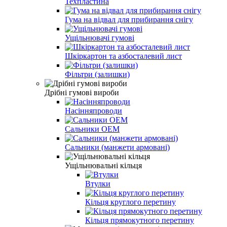
Техпластина
Гума на відвал для прибирання снігу
Ущільнювачі гумові
Шкіркартон та азбосталевий лист
Фільтри (залишки)
Дрібні гумові вироби
Насінняпроводи
Сальники ОЕМ
Сальники (манжети армовані)
Ущільнювальні кільця
Втулки
Кільця круглого перетину
Кільця прямокутного перетину