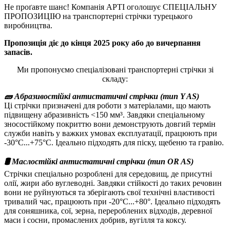
Не проґавте шанс! Компанія
АРТІ оголошує СПЕЦІАЛЬНУ
ПРОПОЗИЦІЮ на транспортерні стрічки турецького
виробництва.
Пропозиція діє до кінця 2025 року або до вичерпання
запасів.
Ми пропонуємо спеціалізовані транспортерні стрічки зі
складу:
🧱 Абразивостійкі антистатичні стрічки (тип Y AS)
Ці стрічки призначені для роботи з матеріалами, що мають
підвищену абразивність <150 мм³. Завдяки спеціальному
зносостійкому покриттю вони демонструють довгий термін
служби навіть у важких умовах експлуатації, працюють при
-30°C...+75°C. Ідеально підходять для піску, щебеню та гравію.
🛢️ Маслостійкі антистатичні стрічки (тип OR AS)
Стрічки спеціально розроблені для середовищ, де присутні
олії, жири або вуглеводні. Завдяки стійкості до таких речовин
вони не руйнуються та зберігають свої технічні властивості
тривалий час, працюють при -20°C...+80°. Ідеально підходять
для соняшника, сої, зерна, перероблених відходів, деревної
маси і сосни, промаслених добрив, вугілля та коксу.