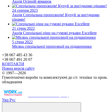
Акція
Осінній ярмарок
24 серпня 2023
Акція
Спеціальна пропозиція! Купуй за вигідними
цінами!
21 січня 2022
Акція
Спеціальні ціни на гумові рукави Excellent
5 січня 2022
Місяць спеціальної пропозиції на підшипники
+38 067 485 43 36
+38 067 491 20 07
КОНТАКТИ
Повна версія сайту
© 1997—2026
Гумотехнічні вироби та комплектуючі до с/г. техніки та пром.
обладнання
Work.ua — наш партнер
Укр
Рус