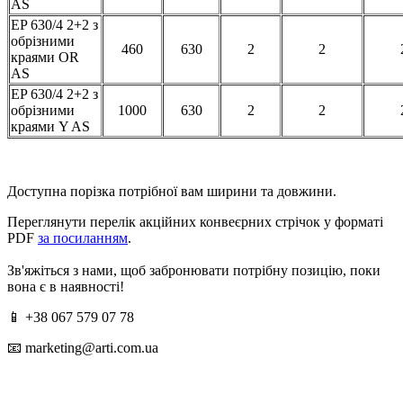
AS
EP 630/4 2+2 з
обрізними
460
630
2
2
краями OR
AS
EP 630/4 2+2 з
обрізними
1000
630
2
2
краями Y AS
Доступна порізка потрібної вам ширини та довжини.
Переглянути перелік акційних конвеєрних стрічок у форматі
PDF
за посиланням
.
Зв'яжіться з нами, щоб забронювати потрібну позицію, поки
вона є в наявності!
📱 +38 067 579 07 78
📧 marketing@arti.com.ua