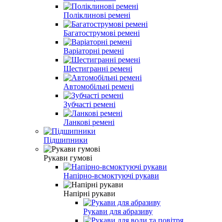
Поліклинові ремені
Багатострумові ремені
Варіаторні ремені
Шестигранні ремені
Автомобільні ремені
Зубчасті ремені
Ланкові ремені
Підшипники
Рукави гумові
Напірно-всмоктуючі рукави
Напірні рукави
Рукави для абразиву