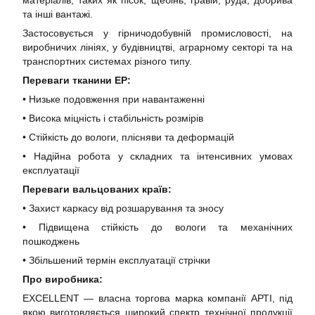
матеріалів, таких як пісок, щебінь, гравій, руда, добрива
та інші вантажі.
Застосовується у гірничодобувній промисловості, на
виробничих лініях, у будівництві, аграрному секторі та на
транспортних системах різного типу.
Переваги тканини EP:
• Низьке подовження при навантаженні
• Висока міцність і стабільність розмірів
• Стійкість до вологи, плісняви та деформацій
• Надійна робота у складних та інтенсивних умовах
експлуатації
Переваги вальцованих країв:
• Захист каркасу від розшарування та зносу
• Підвищена стійкість до вологи та механічних
пошкоджень
• Збільшений термін експлуатації стрічки
Про виробника:
EXCELLENT — власна торгова марка компанії АРТІ, під
якою виготовляється широкий спектр технічної продукції