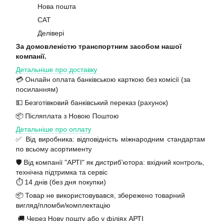
Нова пошта
САТ
Делівері
За домовленістю транспортним засобом нашої
компанії.
Детальніше про доставку
💳 Онлайн оплата банківською карткою без комісії (за
посиланням)
💵 Безготівковий банківський переказ (рахунок)
📦 Післяплата з Новою Поштою
Детальніше про оплату
✅ Від виробника: відповідність міжнародним стандартам
по всьому асортименту
🛡️ Від компанії "АРТІ" як дистриб’ютора: вхідний контроль,
технічна підтримка та сервіс
⏱️ 14 днів (без дня покупки)
📦 Товар не використовувався, збережено товарний
вигляд/пломби/комплектацію
🚚 Через Нову пошту або у філіях АРТІ