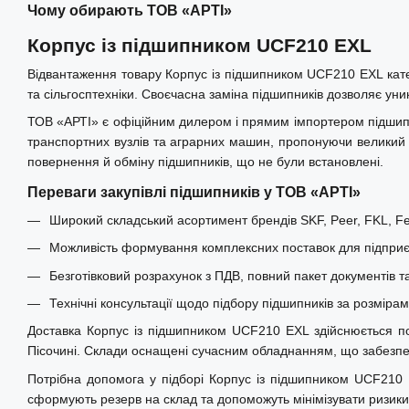
Чому обирають ТОВ «АРТІ»
Корпус із підшипником UCF210 EXL
Відвантаження товару Корпус із підшипником UCF210 EXL кате
та сільгосптехніки. Своєчасна заміна підшипників дозволяє уни
ТОВ «АРТІ» є офіційним дилером і прямим імпортером підшипни
транспортних вузлів та аграрних машин, пропонуючи великий і
повернення й обміну підшипників, що не були встановлені.
Переваги закупівлі підшипників у ТОВ «АРТІ»
Широкий складський асортимент брендів SKF, Peer, FKL, Fer
Можливість формування комплексних поставок для підприєм
Безготівковий розрахунок з ПДВ, повний пакет документів т
Технічні консультації щодо підбору підшипників за розміра
Доставка Корпус із підшипником UCF210 EXL здійснюється по в
Пісочині. Склади оснащені сучасним обладнанням, що забезпеч
Потрібна допомога у підборі Корпус із підшипником UCF210 E
сформують резерв на склад та допоможуть мінімізувати ризик