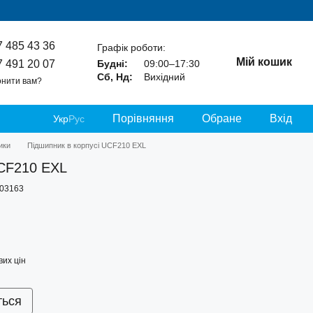
7 485 43 36
Графік роботи:
Мій кошик
7 491 20 07
Будні:
09:00–17:30
Сб, Нд:
Вихідний
нити вам?
Порівняння
Обране
Вхід
Укр
Рус
ики
Підшипник в корпусі UCF210 EXL
UCF210 EXL
-03163
их цін
ться