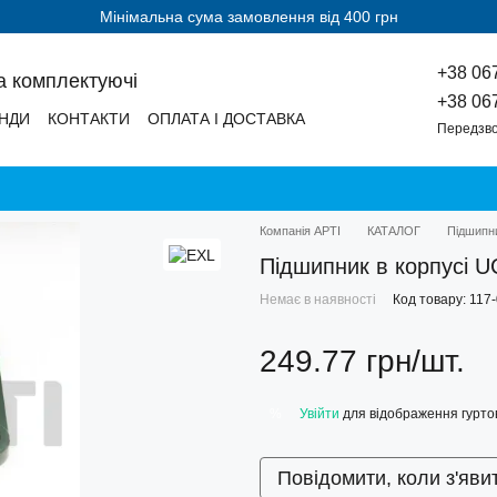
Мінімальна сума замовлення від 400 грн
+38 06
а комплектуючі
+38 06
НДИ
КОНТАКТИ
ОПЛАТА І ДОСТАВКА
Передзво
Компанія АРТІ
КАТАЛОГ
Підшипн
Підшипник в корпусі 
Немає в наявності
Код товару: 117
249.77 грн/шт.
Увійти
для відображення гуртов
%
Повідомити, коли з'яви