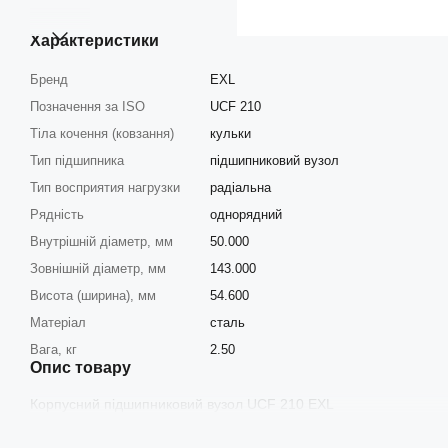
Характеристики
Бренд
EXL
Позначення за ISO
UCF 210
Тіла кочення (ковзання)
кульки
Тип підшипника
підшипниковий вузол
Тип восприятия нагрузки
радіальна
Рядність
однорядний
Внутрішній діаметр, мм
50.000
Зовнішній діаметр, мм
143.000
Висота (ширина), мм
54.600
Матеріал
сталь
Вага, кг
2.50
Опис товару
Корпусний підшипниковий вузол UCF 210 EXL