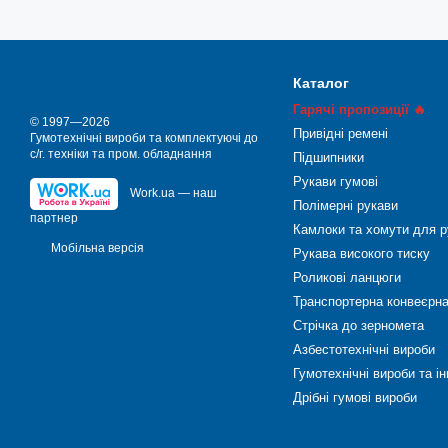
Каталог
Гарячі пропозиції 🔥
© 1997—2026
Привідні ремені
Гумотехнічні вироби та комплектуючі до
с/г. техніки та пром. обладнання
Підшипники
Рукави гумові
Work.ua — наш
Полімерні рукави
партнер
Камлоки та хомути для р
Мобільна версія
Рукава високого тиску
Роликові ланцюги
Транспортерна конвеєрна
Стрічка до зерномета
Азбестотехнічні вироби
Гумотехнічні вироби та і
Дрібні гумові вироби