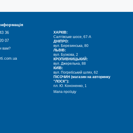
 інформація
43 36
ХАРКІВ:
Салтівське шосе, 67-А
20 07
ДНІПРО:
вул. Березинська, 80
и вам?
ЛЬВІВ:
вул. Бузкова, 2
ti.com.ua
КРОПИВНИЦЬКИЙ:
вул. Джерельна, 88
КИЇВ:
вул. Погребський шлях, 62
ПІСОЧИН (магазин на авторинку
"ЛОСК"):
пл. Ю. Кононенко, 1
Мапа проїзду