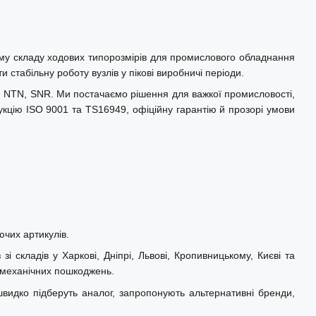
ому складу ходових типорозмірів для промислового обладнання
 стабільну роботу вузлів у пікові виробничі періоди.
L, NTN, SNR. Ми постачаємо рішення для важкої промисловості,
укцію ISO 9001 та TS16949, офіційну гарантію й прозорі умови
ючих артикулів.
 складів у Харкові, Дніпрі, Львові, Кропивницькому, Києві та
а механічних пошкоджень.
швидко підберуть аналог, запропонують альтернативні бренди,