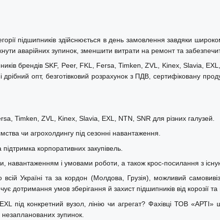
горії підшипників здійснюється в день замовлення завдяки широк
кнути аварійних зупинок, зменшити витрати на ремонт та забезпечити
ків брендів SKF, Peer, FKL, Fersa, Timken, ZVL, Kinex, Slavia, EX
 дрібний опт, безготівковий розрахунок з ПДВ, сертифіковану прод
sa, Timken, ZVL, Kinex, Slavia, EXL, NTN, SNR для різних галузей.
ства чи агрохолдингу під сезонні навантаження.
а підтримка корпоративних закупівель.
ми, навантаженням і умовами роботи, а також крос-посилання з існу
сій Україні та за кордон (Молдова, Грузія), можливий самовивіз зі
ує дотримання умов зберігання й захист підшипників від корозії т
XL під конкретний вузол, лінію чи агрегат? Фахівці ТОВ «АРТІ» 
и незапланованих зупинок.