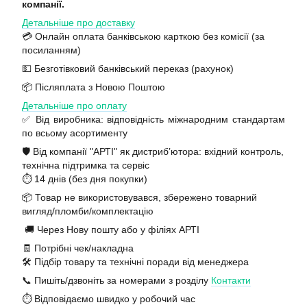
компанії.
Детальніше про доставку
💳 Онлайн оплата банківською карткою без комісії (за
посиланням)
💵 Безготівковий банківський переказ (рахунок)
📦 Післяплата з Новою Поштою
Детальніше про оплату
✅ Від виробника: відповідність міжнародним стандартам
по всьому асортименту
🛡️ Від компанії "АРТІ" як дистриб’ютора: вхідний контроль,
технічна підтримка та сервіс
⏱️ 14 днів (без дня покупки)
📦 Товар не використовувався, збережено товарний
вигляд/пломби/комплектацію
🚚 Через Нову пошту або у філіях АРТІ
🧾 Потрібні чек/накладна
🛠️ Підбір товару та технічні поради від менеджера
📞 Пишіть/дзвоніть за номерами з розділу
Контакти
⏱️ Відповідаємо швидко у робочий час